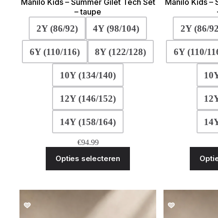
Manilo Kids – Summer Gilet Tech Set
Manilo Kids –
– taupe
2Y (86/92)
4Y (98/104)
2Y (86/92
6Y (110/116)
8Y (122/128)
6Y (110/11
10Y (134/140)
10Y
12Y (146/152)
12Y
14Y (158/164)
14Y
€
94.99
Dit
Opties selecteren
Opti
product
heeft
meerdere
variaties.
Deze
optie
SALE!
kan