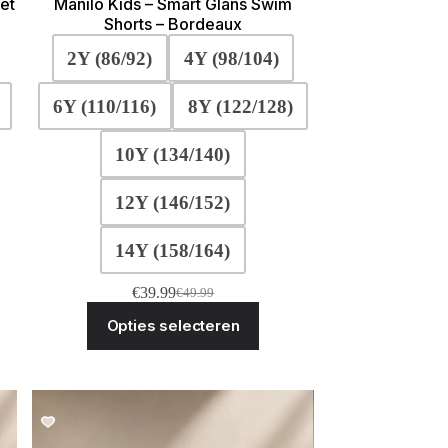
et
Manilo Kids – Smart Glans Swim
Shorts – Bordeaux
2Y (86/92)
4Y (98/104)
6Y (110/116)
8Y (122/128)
10Y (134/140)
12Y (146/152)
14Y (158/164)
€
39.99
€
49.99
Oorspronkelijke
Huidige
Dit
prijs
prijs
Opties selecteren
ct
product
was:
is:
heeft
€49.99.
€39.99.
ere
meerdere
ies.
variaties.
Deze
optie
SALE!
kan