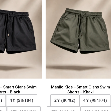
gekozen
geko
worden
word
op
op
de
de
productpagina
produ
 – Smart Glans Swim
Manilo Kids – Smart Glans Swim
rts – Black
Shorts – Khaki
)
4Y (98/104)
2Y (86/92)
4Y (98/104)