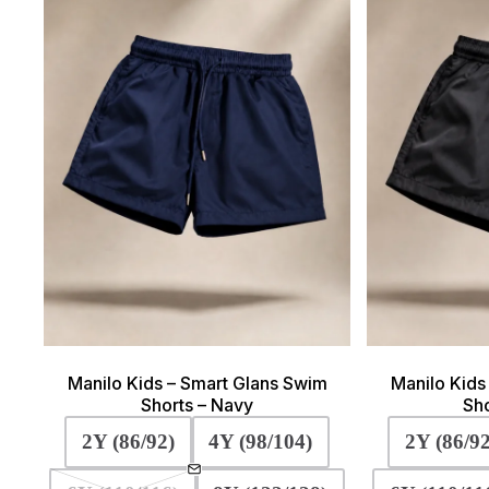
gekozen
worden
op
de
productpagina
Manilo Kids – Smart Glans Swim
Manilo Kids
Shorts – Navy
Sho
2Y (86/92)
4Y (98/104)
2Y (86/92