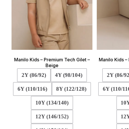
Manilo Kids – Premium Tech Gilet –
Manilo Kids –
Beige
2Y (86/92)
4Y (98/104)
2Y (86/92
6Y (110/116)
8Y (122/128)
6Y (110/11
10Y (134/140)
10Y
12Y (146/152)
12Y