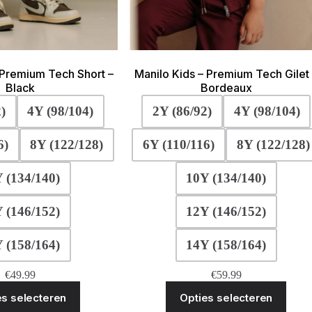
 Premium Tech Short –
Manilo Kids – Premium Tech Gilet
Black
Bordeaux
)
4Y (98/104)
2Y (86/92)
4Y (98/104)
6)
8Y (122/128)
6Y (110/116)
8Y (122/128)
 (134/140)
10Y (134/140)
 (146/152)
12Y (146/152)
 (158/164)
14Y (158/164)
€
49.99
€
59.99
Dit
Dit
es selecteren
Opties selecteren
product
produ
heeft
heeft