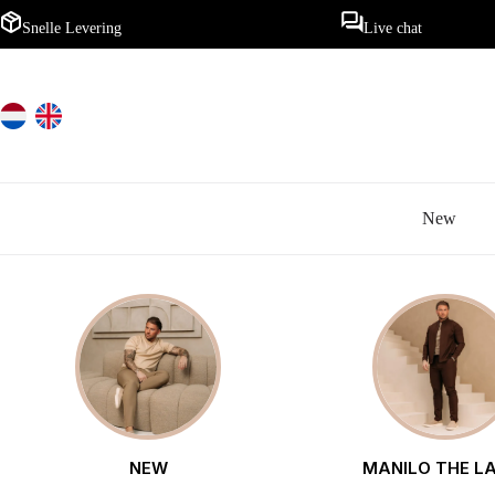
Ga
naar
Snelle Levering
Live chat
de
inhoud
New
NEW
MANILO THE L