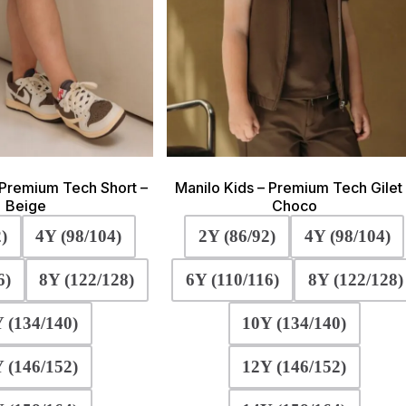
 Premium Tech Short –
Manilo Kids – Premium Tech Gilet
Beige
Choco
)
4Y (98/104)
2Y (86/92)
4Y (98/104)
6)
8Y (122/128)
6Y (110/116)
8Y (122/128)
 (134/140)
10Y (134/140)
 (146/152)
12Y (146/152)