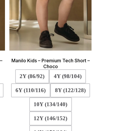
 –
Manilo Kids – Premium Tech Short –
Choco
2Y (86/92)
4Y (98/104)
6Y (110/116)
8Y (122/128)
10Y (134/140)
12Y (146/152)