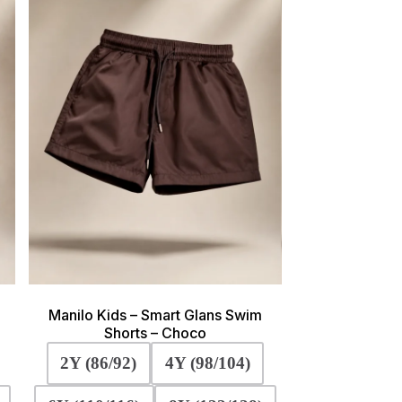
zen
gekozen
en
worden
op
de
ctpagina
productpagina
Manilo Kids – Smart Glans Swim
Shorts – Choco
2Y (86/92)
4Y (98/104)