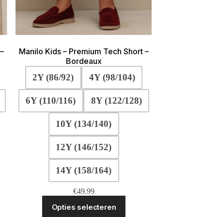
 –
Manilo Kids – Premium Tech Short –
Bordeaux
2Y (86/92)
4Y (98/104)
6Y (110/116)
8Y (122/128)
10Y (134/140)
12Y (146/152)
14Y (158/164)
€
49.99
Dit
Opties selecteren
ct
product
heeft