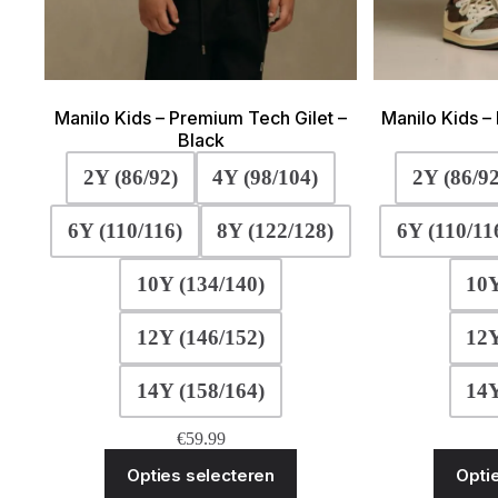
Manilo Kids – Premium Tech Gilet –
Manilo Kids –
Black
2Y (86/92)
4Y (98/104)
2Y (86/92
6Y (110/116)
8Y (122/128)
6Y (110/11
10Y (134/140)
10Y
12Y (146/152)
12Y
14Y (158/164)
14Y
€
59.99
Dit
Opties selecteren
Opti
product
heeft