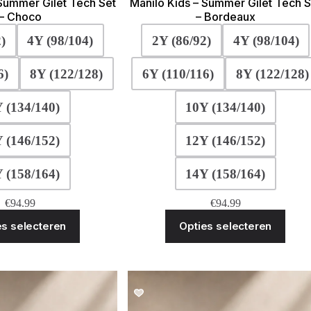
 Summer Gilet Tech Set
Manilo Kids – Summer Gilet Tech S
– Choco
– Bordeaux
)
4Y (98/104)
2Y (86/92)
4Y (98/104)
6)
8Y (122/128)
6Y (110/116)
8Y (122/128)
 (134/140)
10Y (134/140)
 (146/152)
12Y (146/152)
 (158/164)
14Y (158/164)
€
94.99
€
94.99
Dit
Dit
es selecteren
Opties selecteren
product
produ
heeft
heeft
meerdere
meerd
variaties.
variat
Deze
Deze
optie
optie
SALE!
SALE!
kan
kan