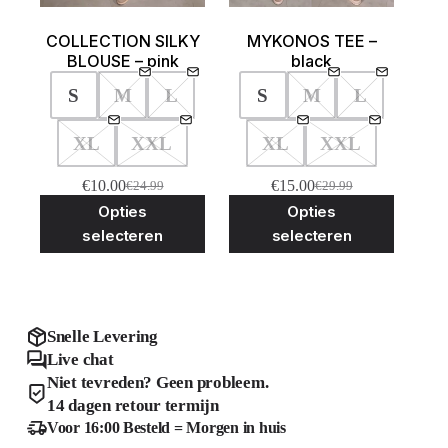
COLLECTION SILKY
MYKONOS TEE –
BLOUSE – pink
black
S
M
L
S
M
L
XL
XXL
XL
XXL
€
10.00
€
15.00
€
24.99
€
29.99
Oorspronkelijke
Huidige
Oorspronkelijke
Huidige
Dit
Dit
Opties
Opties
prijs
prijs
prijs
prijs
product
product
was:
is:
was:
is:
selecteren
selecteren
heeft
heeft
€24.99.
€10.00.
€29.99.
€15.00.
meerdere
meerder
variaties.
variaties
Deze
Deze
optie
optie
kan
kan
Snelle Levering
gekozen
gekozen
Live chat
worden
worden
Niet tevreden? Geen probleem.
op
op
de
de
14 dagen retour termijn
productpagina
product
Voor 16:00 Besteld = Morgen in huis