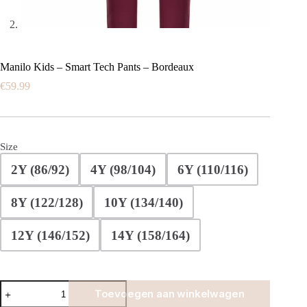
Manilo Kids – Smart Tech Pants – Bordeaux
€
59.99
Size
2Y (86/92)
4Y (98/104)
6Y (110/116)
8Y (122/128)
10Y (134/140)
12Y (146/152)
14Y (158/164)
Manilo
Toevoegen aan winkelwagen
Kids