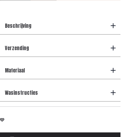
-
Smart
Tech
Pants
-
Beschrijving
Bordeaux
aantal
Verzending
Materiaal
Wasinstructies