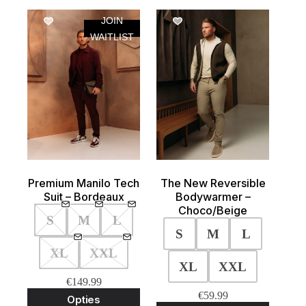
JOIN
UITVERKOCHT
WAITLIST
Premium Manilo Tech
The New Reversible
Suit – Bordeaux
Bodywarmer –
Choco/Beige
S
M
L
S
M
L
XL
XXL
XL
XXL
€
149.99
Dit
€
59.99
Opties
product