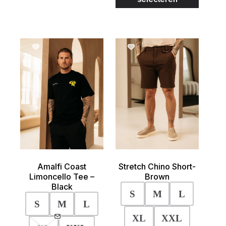
heeft
€39.99.
€29.99.
variaties.
meerder
Deze
variaties
optie
Deze
kan
optie
gekozen
kan
SALE!
worden
gekozen
op
worden
de
op
productpagina
de
product
Amalfi Coast
Stretch Chino Short-
Limoncello Tee –
Brown
Black
S
M
L
S
M
L
XL
XXL