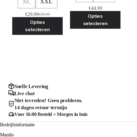
XL
XXL
€
44.99
Dit
€
29.99
€
39.99
Opties
Oorspronkelijke
Huidige
product
Dit
Opties
prijs
prijs
selecteren
heeft
product
was:
is:
selecteren
meerder
heeft
€39.99.
€29.99.
variaties
meerdere
Deze
variaties.
optie
Deze
kan
optie
gekozen
kan
worden
gekozen
op
worden
de
op
product
de
productpagina
Snelle Levering
Live chat
Niet tevreden? Geen probleem.
14 dagen retour termijn
Voor 16:00 Besteld = Morgen in huis
Bedrijfsinformatie
Manilo