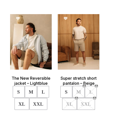
Deze
variaties
optie
Deze
kan
optie
gekozen
kan
SALE!
worden
gekozen
op
worden
de
op
productpagina
de
product
The New Reversible
Super stretch short
jacket – Lightblue
pantalon – Beige
S
M
L
S
M
L
XL
XXL
XL
XXL