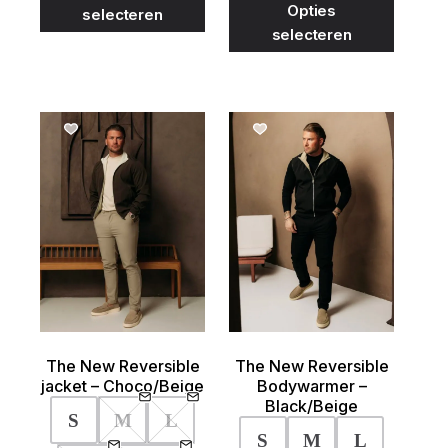
Dit
Opties
selecteren
heeft
product
selecteren
meerdere
heeft
variaties.
meerder
Deze
variaties
optie
Deze
kan
optie
gekozen
kan
worden
gekozen
op
worden
de
op
productpagina
de
product
The New Reversible
The New Reversible
jacket – Choco/Beige
Bodywarmer –
Black/Beige
S
M
L
S
M
L