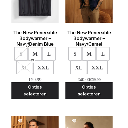
The New Reversible
The New Reversible
Bodywarmer –
Bodywarmer –
Navy/Denim Blue
Navy/Camel
S
M
L
S
M
L
XL
XXL
XL
XXL
€
59.99
€
40.00
€
59.99
Oorspronkelijke
Huidige
Dit
Dit
Opties
Opties
prijs
prijs
product
product
was:
is:
selecteren
selecteren
heeft
heeft
€59.99.
€40.00.
meerdere
meerder
variaties.
variaties
Deze
Deze
optie
optie
kan
kan
SALE!
SALE!
gekozen
gekozen