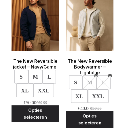
worden
worden
op
op
de
de
productpagina
product
The New Reversible
The New Reversible
jacket – Navy/Camel
Bodywarmer –
Lightblue
S
M
L
S
M
L
XL
XXL
XL
XXL
€
50.00
€
69.99
Oorspronkelijke
Huidige
Dit
€
40.00
€
59.99
Opties
prijs
prijs
Oorspronkelijke
Huidige
product
Dit
was:
is:
Opties
prijs
prijs
selecteren
heeft
product
€69.99.
€50.00.
was:
is:
selecteren
meerdere
heeft
€59.99.
€40.00.
variaties.
meerder