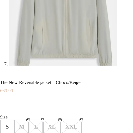
The New Reversible jacket – Choco/Beige
€
69.99
Size
S
M
L
XL
XXL