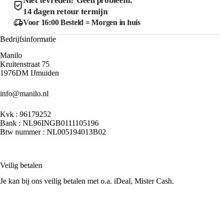
Niet tevreden? Geen probleem.
de
de
14 dagen retour termijn
productpagina
product
Voor 16:00 Besteld = Morgen in huis
Bedrijfsinformatie
Manilo
Kruitenstraat 75
1976DM IJmuiden
info@manilo.nl
Kvk : 96179252
Bank : NL96INGB0111105196
Btw nummer : NL005194013B02
Veilig betalen
Je kan bij ons veilig betalen met o.a. iDeal, Mister Cash.