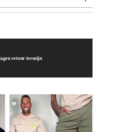
dagen retour termijn
SALE!