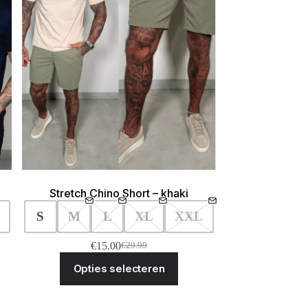
Stretch Chino Short – khaki
S
M
L
XL
XXL
€
15.00
€
29.99
Oorspronkelijke
Huidige
Dit
prijs
prijs
Opties selecteren
ct
product
was:
is:
heeft
€29.99.
€15.00.
ere
meerdere
ies.
variaties.