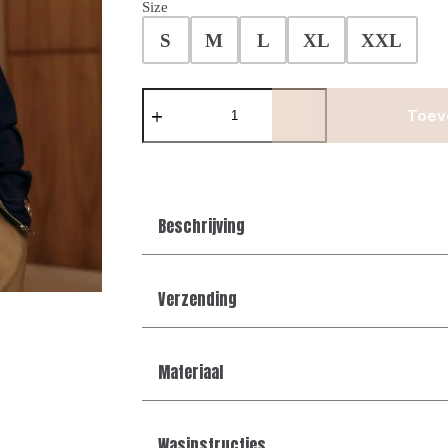
Size
S
M
L
XL
XXL
The
New
Toev
Reversible
jacket
-
Navy/Camel
aantal
Beschrijving
Verzending
Materiaal
Wasinstructies