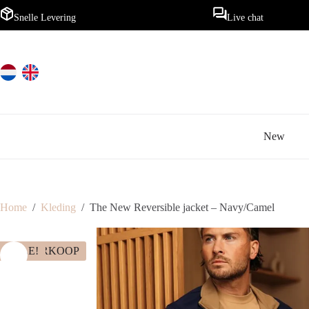
Ga
naar
Snelle Levering
Live chat
de
inhoud
New
Home
/
Kleding
/
The New Reversible jacket – Navy/Camel
UITVERKOOP
SALE!