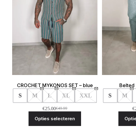
CROCHET MYKONOS SET – blue
Belted 
S
M
L
XL
XXL
S
M
€
25.00
€
€
49.99
Oorspronkelijke
Huidige
Dit
prijs
prijs
Opties selecteren
Opti
product
was:
is:
heeft
€49.99.
€25.00.
meerdere
variaties.