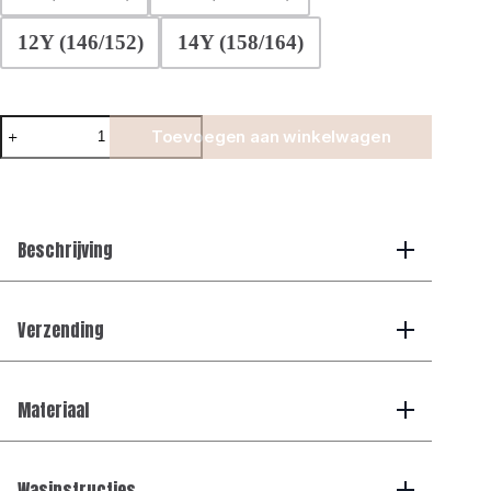
12Y (146/152)
14Y (158/164)
Manilo
Toevoegen aan winkelwagen
Kids
-
Premium
Tech
Suit
-
Beschrijving
choco
aantal
Verzending
Materiaal
Wasinstructies