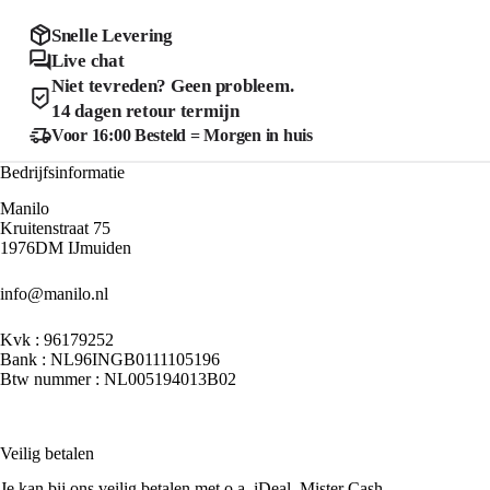
optie
optie
kan
kan
Snelle Levering
gekozen
gekozen
Live chat
worden
worden
Niet tevreden? Geen probleem.
op
op
de
de
14 dagen retour termijn
product
productpagina
Voor 16:00 Besteld = Morgen in huis
Bedrijfsinformatie
Manilo
Kruitenstraat 75
1976DM IJmuiden
info@manilo.nl
Kvk : 96179252
Bank : NL96INGB0111105196
Btw nummer : NL005194013B02
Veilig betalen
Je kan bij ons veilig betalen met o.a. iDeal, Mister Cash.