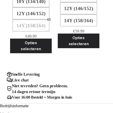
10Y (134/140)
12Y (146/152)
12Y (146/152)
14Y (158/164)
14Y (158/164)
€
59.99
Dit
€
49.99
Opties
product
Dit
Opties
selecteren
heeft
product
selecteren
meerder
heeft
variaties
meerdere
Deze
variaties.
optie
Deze
kan
optie
gekozen
kan
Snelle Levering
worden
gekozen
Live chat
op
worden
de
Niet tevreden? Geen probleem.
op
product
de
14 dagen retour termijn
productpagina
Voor 16:00 Besteld = Morgen in huis
Bedrijfsinformatie