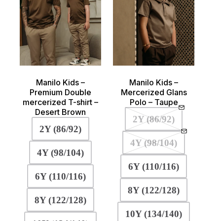
de
de
productpagina
product
Manilo Kids –
Manilo Kids –
Premium Double
Mercerized Glans
mercerized T-shirt –
Polo – Taupe
Desert Brown
2Y (86/92)
2Y (86/92)
4Y (98/104)
4Y (98/104)
6Y (110/116)
6Y (110/116)
8Y (122/128)
8Y (122/128)
10Y (134/140)