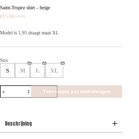
Saint-Tropez shirt – beige
€
15.00
€
29.99
Oorspronkelijke
Huidige
prijs
prijs
was:
is:
Model is 1.95 draagt maat XL
€29.99.
€15.00.
Size
S
M
L
XL
Saint-
Toevoegen aan winkelwagen
Tropez
shirt
-
beige
aantal
Beschrijving