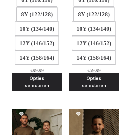
8Y (122/128)
8Y (122/128)
10Y (134/140)
10Y (134/140)
12Y (146/152)
12Y (146/152)
14Y (158/164)
14Y (158/164)
€
99.99
€
59.99
Dit
Dit
Opties
Opties
product
product
selecteren
selecteren
heeft
heeft
meerdere
meerder
variaties.
variaties
Deze
Deze
optie
optie
kan
kan
gekozen
gekozen
worden
worden
op
op