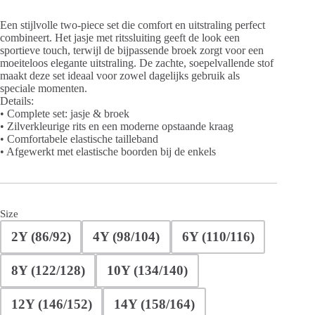
Een stijlvolle two-piece set die comfort en uitstraling perfect
combineert. Het jasje met ritssluiting geeft de look een
sportieve touch, terwijl de bijpassende broek zorgt voor een
moeiteloos elegante uitstraling. De zachte, soepelvallende stof
maakt deze set ideaal voor zowel dagelijks gebruik als
speciale momenten.
Details:
• Complete set: jasje & broek
• Zilverkleurige rits en een moderne opstaande kraag
• Comfortabele elastische tailleband
• Afgewerkt met elastische boorden bij de enkels
Size
2Y (86/92)
4Y (98/104)
6Y (110/116)
8Y (122/128)
10Y (134/140)
12Y (146/152)
14Y (158/164)