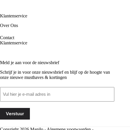
Klantenservice
Over Ons
Contact
Klantenservice
Meld je aan voor de nieuwsbrief
Schrijf je in voor onze nieuwsbrief en blijf op de hoogte van
onze nieuwe musthaves & kortingen
Email
(Vereist)
Copyright 2026 Manilo -
Algemene voorwaarden
-