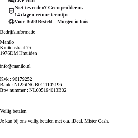
Live chat
worden
worden
Niet tevreden? Geen probleem.
op
op
de
de
14 dagen retour termijn
productpagina
product
Voor 16:00 Besteld = Morgen in huis
Bedrijfsinformatie
Manilo
Kruitenstraat 75
1976DM IJmuiden
info@manilo.nl
Kvk : 96179252
Bank : NL96INGB0111105196
Btw nummer : NL005194013B02
Veilig betalen
Je kan bij ons veilig betalen met o.a. iDeal, Mister Cash.