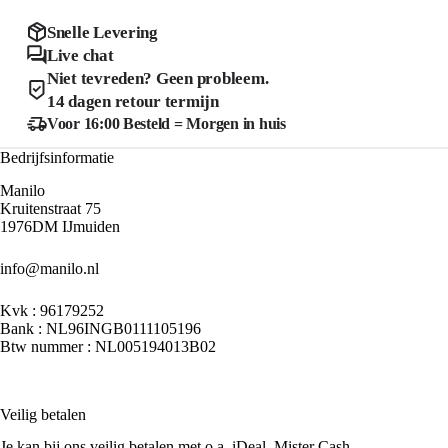
optie
optie
kan
kan
Snelle Levering
gekozen
gekozen
Live chat
worden
worden
Niet tevreden? Geen probleem.
op
op
de
de
14 dagen retour termijn
productpagina
product
Voor 16:00 Besteld = Morgen in huis
Bedrijfsinformatie
Manilo
Kruitenstraat 75
1976DM IJmuiden
info@manilo.nl
Kvk : 96179252
Bank : NL96INGB0111105196
Btw nummer : NL005194013B02
Veilig betalen
Je kan bij ons veilig betalen met o.a. iDeal, Mister Cash.