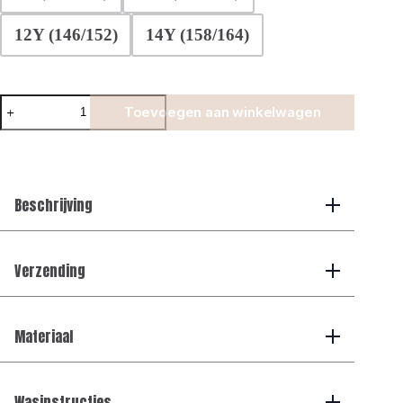
12Y (146/152)
14Y (158/164)
Manilo
Toevoegen aan winkelwagen
Kids
-
Premium
Tech
Suit
-
Beschrijving
Taupe
aantal
Verzending
Materiaal
Wasinstructies