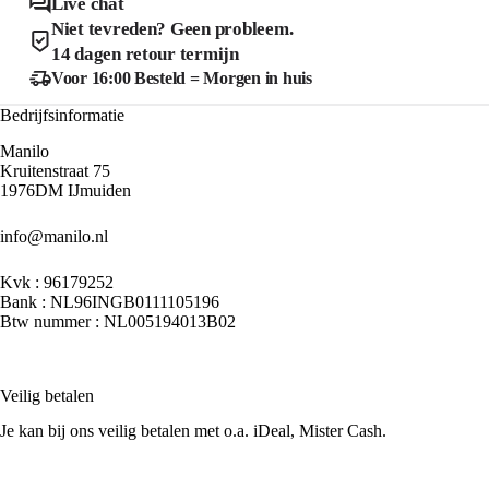
Live chat
op
worden
de
Niet tevreden? Geen probleem.
op
productpagina
de
14 dagen retour termijn
product
Voor 16:00 Besteld = Morgen in huis
Bedrijfsinformatie
Manilo
Kruitenstraat 75
1976DM IJmuiden
info@manilo.nl
Kvk : 96179252
Bank : NL96INGB0111105196
Btw nummer : NL005194013B02
Veilig betalen
Je kan bij ons veilig betalen met o.a. iDeal, Mister Cash.