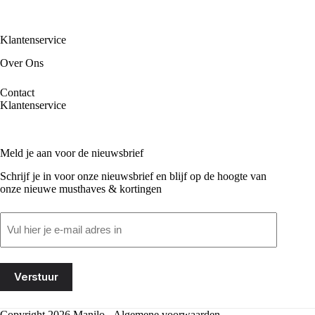
Klantenservice
Over Ons
Contact
Klantenservice
Meld je aan voor de nieuwsbrief
Schrijf je in voor onze nieuwsbrief en blijf op de hoogte van
onze nieuwe musthaves & kortingen
Email
(Vereist)
Copyright 2026 Manilo -
Algemene voorwaarden
-