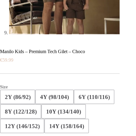
Manilo Kids – Premium Tech Gilet – Choco
€
59.99
Size
2Y (86/92)
4Y (98/104)
6Y (110/116)
8Y (122/128)
10Y (134/140)
12Y (146/152)
14Y (158/164)