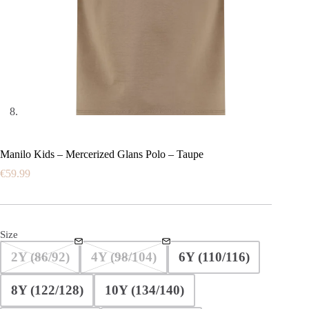
Manilo Kids – Mercerized Glans Polo – Taupe
€
59.99
Size
2Y (86/92)
4Y (98/104)
6Y (110/116)
8Y (122/128)
10Y (134/140)