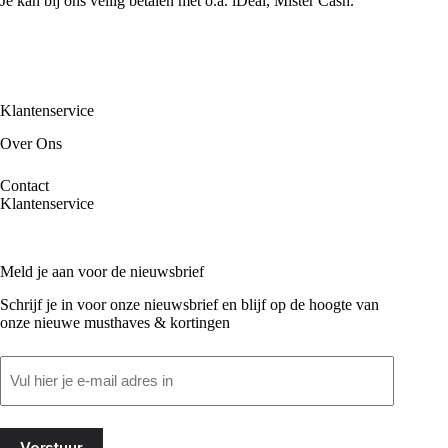
Je kan bij ons veilig betalen met o.a. iDeal, Mister Cash.
Klantenservice
Over Ons
Contact
Klantenservice
Meld je aan voor de nieuwsbrief
Schrijf je in voor onze nieuwsbrief en blijf op de hoogte van
onze nieuwe musthaves & kortingen
Email
(Vereist)