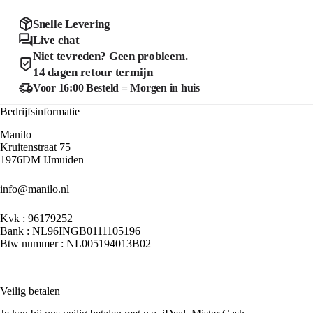
kan
optie
gekozen
kan
Snelle Levering
worden
gekozen
Live chat
op
worden
de
Niet tevreden? Geen probleem.
op
productpagina
de
14 dagen retour termijn
product
Voor 16:00 Besteld = Morgen in huis
Bedrijfsinformatie
Manilo
Kruitenstraat 75
1976DM IJmuiden
info@manilo.nl
Kvk : 96179252
Bank : NL96INGB0111105196
Btw nummer : NL005194013B02
Veilig betalen