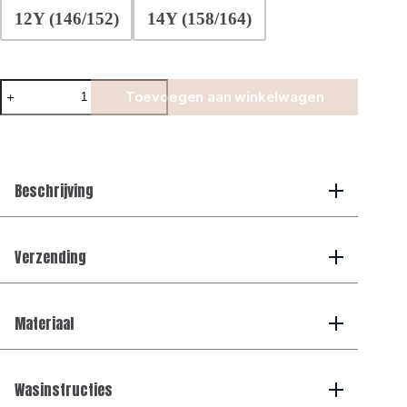
12Y (146/152)
14Y (158/164)
Manilo
Toevoegen aan winkelwagen
Kids
-
Mercerized
Glans
Polo
-
Beschrijving
Taupe
aantal
Verzending
Materiaal
Wasinstructies