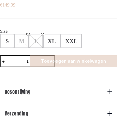
€
149.99
Size
S
M
L
XL
XXL
Premium
Toevoegen aan winkelwagen
Manilo
Tech
Suit
-
Choco
aantal
Beschrijving
Verzending