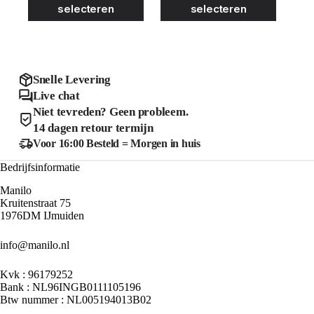
was:
is:
was:
is:
selecteren
selecteren
heeft
heeft
€39.99.
€20.00.
€29.99.
€15.00.
meerdere
meerder
variaties.
variaties
Deze
Deze
optie
optie
kan
kan
Snelle Levering
gekozen
gekozen
Live chat
worden
worden
Niet tevreden? Geen probleem.
op
op
de
de
14 dagen retour termijn
productpagina
product
Voor 16:00 Besteld = Morgen in huis
Bedrijfsinformatie
Manilo
Kruitenstraat 75
1976DM IJmuiden
info@manilo.nl
Kvk : 96179252
Bank : NL96INGB0111105196
Btw nummer : NL005194013B02