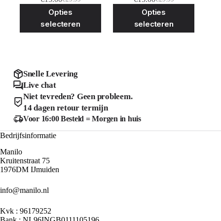
Oorspronkelijke
Huidige
Oorspronkelijke
Huidige
Dit
Dit
Opties
Opties
prijs
prijs
prijs
prijs
product
product
was:
is:
was:
is:
selecteren
selecteren
heeft
heeft
€29.99.
€15.00.
€29.99.
€15.00.
meerdere
meerder
variaties.
variaties
Deze
Deze
optie
optie
kan
kan
Snelle Levering
gekozen
gekozen
Live chat
worden
worden
Niet tevreden? Geen probleem.
op
op
de
de
14 dagen retour termijn
productpagina
product
Voor 16:00 Besteld = Morgen in huis
Bedrijfsinformatie
Manilo
Kruitenstraat 75
1976DM IJmuiden
info@manilo.nl
Kvk : 96179252
Bank : NL96INGB0111105196