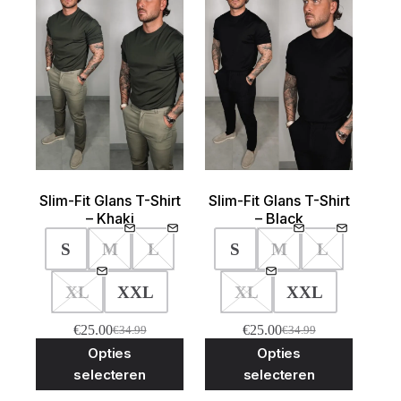
Slim-Fit Glans T-Shirt
Slim-Fit Glans T-Shirt
– Khaki
– Black
S
M
L
S
M
L
XL
XXL
XL
XXL
€
25.00
€
25.00
€
34.99
€
34.99
Oorspronkelijke
Huidige
Oorspronkelijke
Huidige
Dit
Dit
Opties
Opties
prijs
prijs
prijs
prijs
product
product
was:
is:
was:
is:
selecteren
selecteren
heeft
heeft
€34.99.
€25.00.
€34.99.
€25.00.
meerdere
meerder