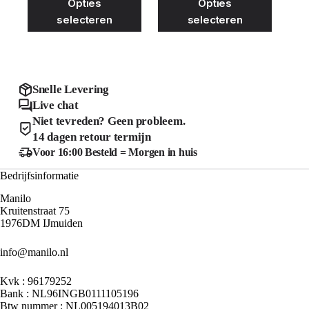
Opties
Opties
prijs
prijs
prijs
prijs
product
product
was:
is:
was:
is:
selecteren
selecteren
heeft
heeft
€34.99.
€25.00.
€29.99.
€15.00.
meerdere
meerder
variaties.
variaties
Deze
Deze
optie
optie
kan
kan
Snelle Levering
gekozen
gekozen
Live chat
worden
worden
Niet tevreden? Geen probleem.
op
op
de
de
14 dagen retour termijn
productpagina
product
Voor 16:00 Besteld = Morgen in huis
Bedrijfsinformatie
Manilo
Kruitenstraat 75
1976DM IJmuiden
info@manilo.nl
Kvk : 96179252
Bank : NL96INGB0111105196
Btw nummer : NL005194013B02