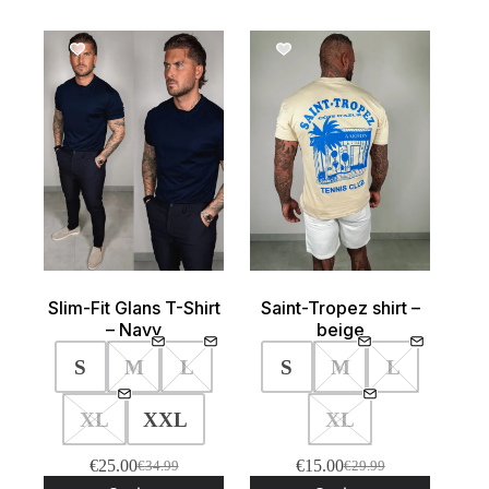
Deze
Deze
optie
optie
kan
kan
SALE!
SALE!
gekozen
gekozen
worden
worden
op
op
de
de
product
productpagina
Slim-Fit Glans T-Shirt
Saint-Tropez shirt –
– Navy
beige
S
M
L
S
M
L
XL
XXL
XL
€
25.00
€
15.00
€
34.99
€
29.99
Oorspronkelijke
Huidige
Oorspronkelijke
Huidige
Dit
Dit