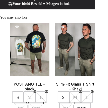
Voor 16:00 Besteld = Morgen in huis
You may also like
SALE!
SALE!
POSITANO TEE –
Slim-Fit Glans T-Shirt
black
– Khaki
S
M
L
S
M
L