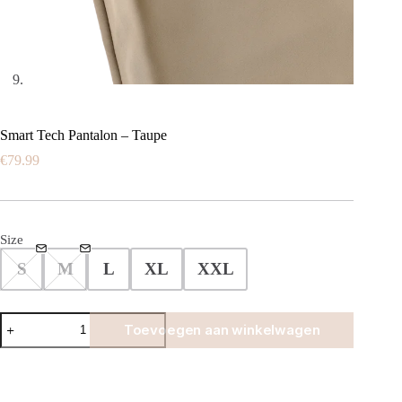
Smart Tech Pantalon – Taupe
€
79.99
Size
S
M
L
XL
XXL
Smart
Toevoegen aan winkelwagen
Tech
Pantalon
-
Taupe
aantal