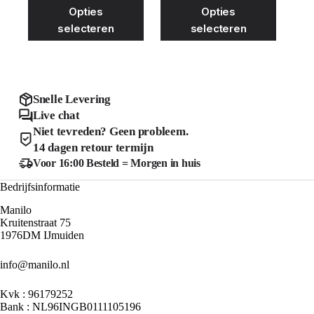
Dit
Dit
Opties
Opties
prijs
prijs
prijs
prijs
product
product
was:
is:
was:
is:
selecteren
selecteren
heeft
heeft
€34.99.
€25.00.
€34.99.
€25.00.
meerdere
meerder
variaties.
variaties
Deze
Deze
optie
optie
kan
kan
Snelle Levering
gekozen
gekozen
Live chat
worden
worden
Niet tevreden? Geen probleem.
op
op
de
de
14 dagen retour termijn
productpagina
product
Voor 16:00 Besteld = Morgen in huis
Bedrijfsinformatie
Manilo
Kruitenstraat 75
1976DM IJmuiden
info@manilo.nl
Kvk : 96179252
Bank : NL96INGB0111105196