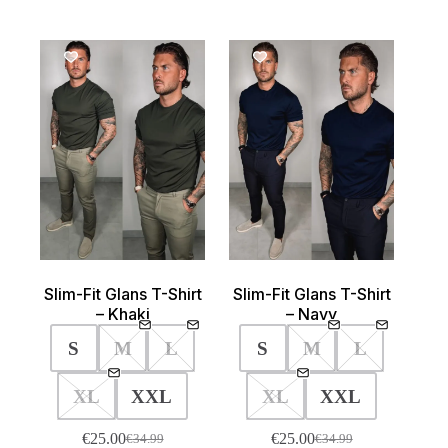
variaties.
optie
Deze
kan
optie
gekozen
kan
SALE!
SALE!
worden
gekozen
op
worden
de
op
product
de
productpagina
Slim-Fit Glans T-Shirt
Slim-Fit Glans T-Shirt
– Khaki
– Navy
S
M
L
S
M
L
XL
XXL
XL
XXL
€
25.00
€
25.00
€
34.99
€
34.99
Oorspronkelijke
Huidige
Oorspronkelijke
Huidige