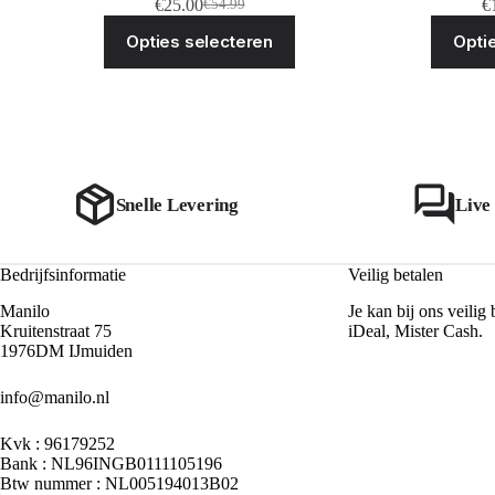
€
25.00
€
€
54.99
Oorspronkelijke
Huidige
Dit
prijs
prijs
Opties selecteren
Opti
product
was:
is:
heeft
€54.99.
€25.00.
meerdere
variaties.
Deze
optie
kan
gekozen
worden
Snelle Levering
Live
op
de
productpagina
Bedrijfsinformatie
Veilig betalen
Manilo
Je kan bij ons veilig 
Kruitenstraat 75
iDeal, Mister Cash.
1976DM IJmuiden
info@manilo.nl
Kvk : 96179252
Bank : NL96INGB0111105196
Btw nummer : NL005194013B02