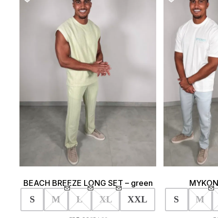
BEACH BREEZE LONG SET – green
MYKONO
S
M
L
XL
XXL
S
M