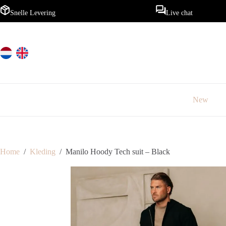
Ga
naar
Snelle Levering
Live chat
de
inhoud
New
Home
/
Kleding
/
Manilo Hoody Tech suit – Black