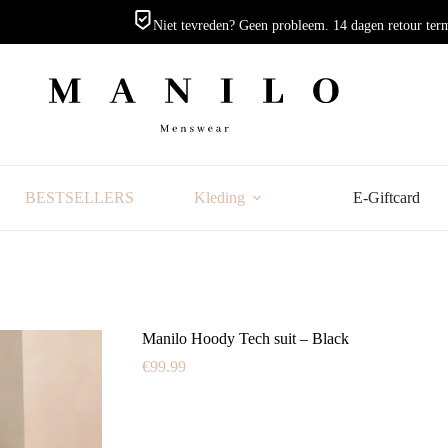
Niet tevreden? Geen probleem. 14 dagen retour ter
BESTSELLERS
Kleding
E-Giftcard
Manilo Hoody Tech suit – Black
€
99.99