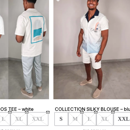
S TEE – white
COLLECTION SILKY BLOUSE – bl
L
XL
XXL
S
M
L
XL
XXL