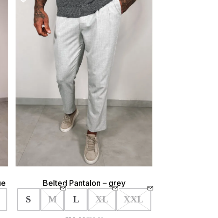
ue
Belted Pantalon – grey
S
M
L
XL
XXL