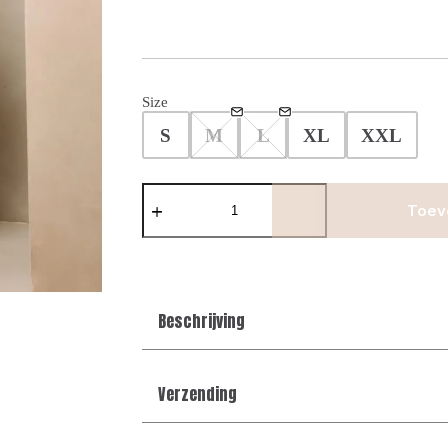
Size
S
M
L
XL
XXL
Manilo
Hoody
Toev
Tech
suit
-
Black
aantal
Beschrijving
Verzending