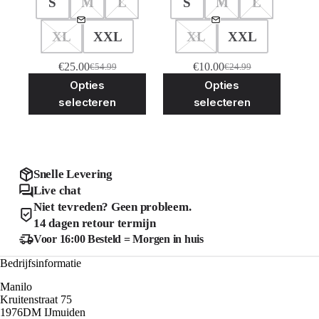
S
M
L
S
M
L
XL
XXL
XL
XXL
€
25.00
€
10.00
€
54.99
€
24.99
Oorspronkelijke
Huidige
Oorspronkelijke
Huidige
Dit
Dit
Opties
Opties
prijs
prijs
prijs
prijs
product
product
was:
is:
was:
is:
selecteren
selecteren
heeft
heeft
€54.99.
€25.00.
€24.99.
€10.00.
meerdere
meerder
variaties.
variaties
Deze
Deze
optie
optie
kan
kan
Snelle Levering
gekozen
gekozen
Live chat
worden
worden
Niet tevreden? Geen probleem.
op
op
de
de
14 dagen retour termijn
productpagina
product
Voor 16:00 Besteld = Morgen in huis
Bedrijfsinformatie
Manilo
Kruitenstraat 75
1976DM IJmuiden