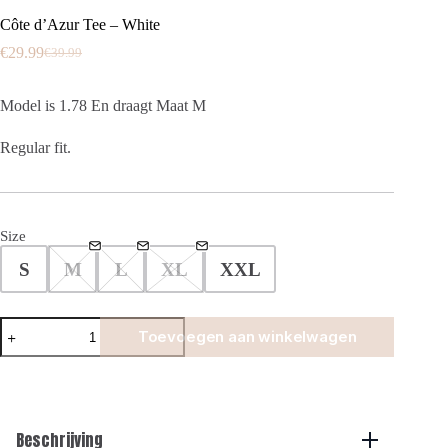
Côte d’Azur Tee – White
€
29.99
€
39.99
Oorspronkelijke
Huidige
prijs
prijs
was:
is:
Model is 1.78 En draagt Maat M
€39.99.
€29.99.
Regular fit.
Size
S
M
L
XL
XXL
Côte
Toevoegen aan winkelwagen
d'Azur
Tee
-
White
aantal
Beschrijving