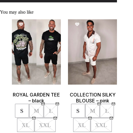
You may also like
SALE!
SALE!
COLLECTION SILKY
ROYAL GARDEN TEE
BLOUSE – pink
– black
S
M
L
S
M
L
XL
XXL
XL
XXL