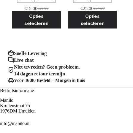
€
15.00
€
25.00
€
29.99
€
34.99
Oorspronkelijke
Huidige
Oorspronkelijke
Huidige
Dit
Dit
Opties
Opties
prijs
prijs
prijs
prijs
product
product
was:
is:
was:
is:
selecteren
selecteren
heeft
heeft
€29.99.
€15.00.
€34.99.
€25.00.
meerdere
meerder
variaties.
variaties
Deze
Deze
optie
optie
kan
kan
Snelle Levering
gekozen
gekozen
Live chat
worden
worden
Niet tevreden? Geen probleem.
op
op
de
de
14 dagen retour termijn
productpagina
product
Voor 16:00 Besteld = Morgen in huis
Bedrijfsinformatie
Manilo
Kruitenstraat 75
1976DM IJmuiden
info@manilo.nl