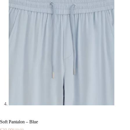
Soft Pantalon – Blue
€
30.00
€
39.99