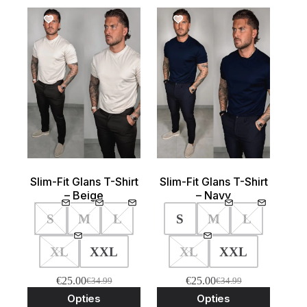
SALE!
SALE!
Slim-Fit Glans T-Shirt
Slim-Fit Glans T-Shirt
– Beige
– Navy
S
M
L
S
M
L
XL
XXL
XL
XXL
€
25.00
€
25.00
€
34.99
€
34.99
Oorspronkelijke
Huidige
Oorspronkelijke
Huidige
Dit
Dit
Opties
Opties
prijs
prijs
prijs
prijs
product
product