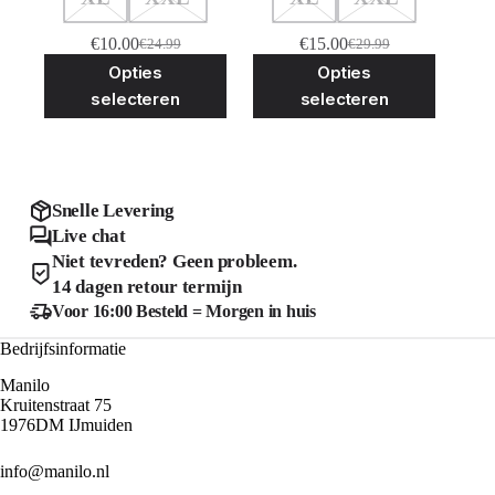
€
10.00
€
15.00
€
24.99
€
29.99
Oorspronkelijke
Huidige
Oorspronkelijke
Huidige
Dit
Dit
Opties
Opties
prijs
prijs
prijs
prijs
product
product
was:
is:
was:
is:
selecteren
selecteren
heeft
heeft
€24.99.
€10.00.
€29.99.
€15.00.
meerdere
meerder
variaties.
variaties
Deze
Deze
optie
optie
kan
kan
Snelle Levering
gekozen
gekozen
Live chat
worden
worden
Niet tevreden? Geen probleem.
op
op
de
de
14 dagen retour termijn
productpagina
product
Voor 16:00 Besteld = Morgen in huis
Bedrijfsinformatie
Manilo
Kruitenstraat 75
1976DM IJmuiden
info@manilo.nl