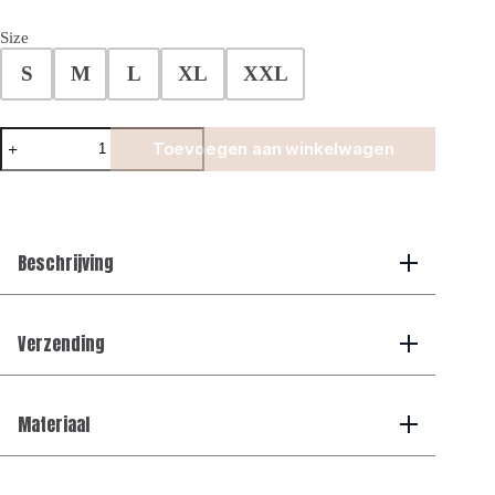
Size
S
M
L
XL
XXL
Smart
Toevoegen aan winkelwagen
Glans
Swim
Shorts
-
Bordeaux
aantal
Beschrijving
Verzending
Materiaal