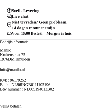
optie
optie
kan
kan
Snelle Levering
gekozen
gekozen
Live chat
worden
worden
Niet tevreden? Geen probleem.
op
op
de
de
14 dagen retour termijn
productpagina
product
Voor 16:00 Besteld = Morgen in huis
Bedrijfsinformatie
Manilo
Kruitenstraat 75
1976DM IJmuiden
info@manilo.nl
Kvk : 96179252
Bank : NL96INGB0111105196
Btw nummer : NL005194013B02
Veilig betalen