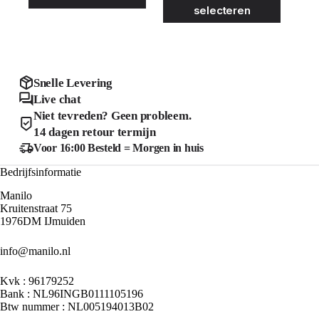
€29.99.
€15.00.
was:
is:
selecteren
meerdere
heeft
€49.99.
€25.00.
variaties.
meerder
Deze
variaties
optie
Deze
kan
optie
gekozen
kan
Snelle Levering
worden
gekozen
Live chat
op
worden
de
Niet tevreden? Geen probleem.
op
productpagina
de
14 dagen retour termijn
product
Voor 16:00 Besteld = Morgen in huis
Bedrijfsinformatie
Manilo
Kruitenstraat 75
1976DM IJmuiden
info@manilo.nl
Kvk : 96179252
Bank : NL96INGB0111105196
Btw nummer : NL005194013B02