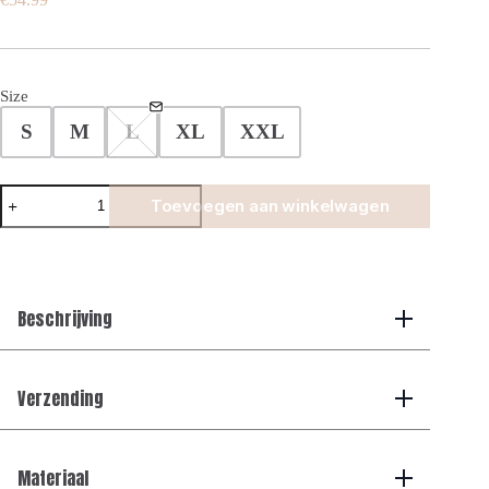
Size
S
M
L
XL
XXL
Smart
Toevoegen aan winkelwagen
Glans
Swim
Shorts
-
Beige
aantal
Beschrijving
Verzending
Materiaal