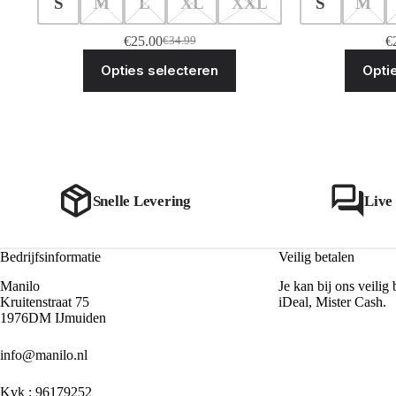
S
M
L
XL
XXL
S
M
€
25.00
€
€
34.99
Oorspronkelijke
Huidige
Dit
prijs
prijs
Opties selecteren
Opti
product
was:
is:
heeft
€34.99.
€25.00.
meerdere
variaties.
Deze
optie
kan
gekozen
worden
Snelle Levering
Live
op
de
productpagina
Bedrijfsinformatie
Veilig betalen
Manilo
Je kan bij ons veilig 
Kruitenstraat 75
iDeal, Mister Cash.
1976DM IJmuiden
info@manilo.nl
Kvk : 96179252