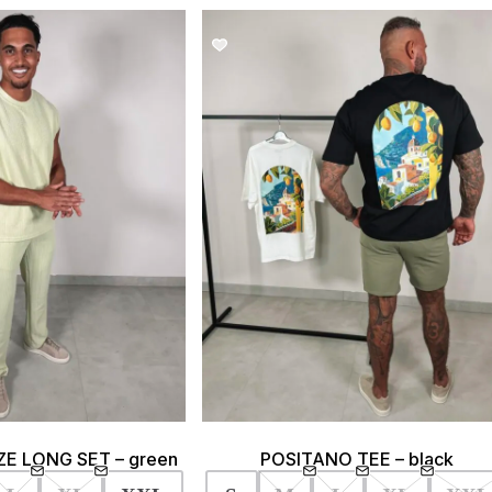
SALE!
SALE!
E LONG SET – green
POSITANO TEE – black