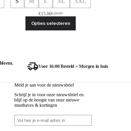
S
M
L
XL
XXL
€
15.00
€
29.99
Oorspronkelijke
Huidige
Dit
prijs
prijs
Opties selecteren
ct
product
was:
is:
heeft
€29.99.
€15.00.
ere
meerdere
ies.
variaties.
Deze
optie
kan
zen
gekozen
bleem.
en
worden
Voor 16:00 Besteld = Morgen in huis
op
de
ctpagina
productpagina
Meld je aan voor de nieuwsbrief
Schrijf je in voor onze nieuwsbrief en
blijf op de hoogte van onze nieuwe
musthaves & kortingen
Email
(Vereist)