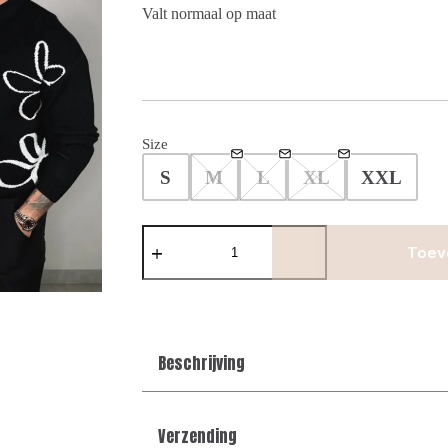
Valt normaal op maat
Size
S
M
L
XL
XXL
Sketch
Flower
Toev
Sweater
-
Black
aantal
Beschrijving
Verzending