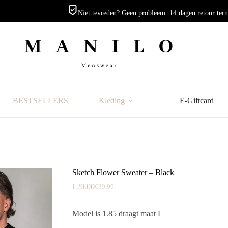
Niet tevreden? Geen probleem. 14 dagen retour ter
BESTSELLERS
Kleding
E-Giftcard
Sketch Flower Sweater – Black
€
20.00
€
39.99
Oorspronkelijke
Huidige
prijs
prijs
was:
is:
Model is 1.85 draagt maat L
€39.99.
€20.00.