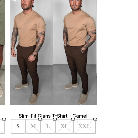
Slim-Fit Glans T-Shirt – Camel
S
M
L
XL
XXL