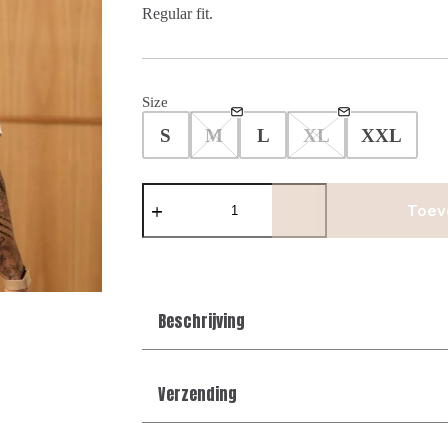
Regular fit.
Size
S
M
L
XL
XXL
Saint-
Tropez
Toev
Tee
-
Beige
aantal
Beschrijving
Verzending