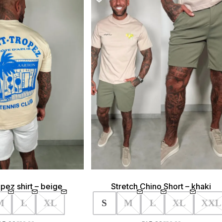
pez shirt – beige
Stretch Chino Short – khaki
M
L
XL
S
M
L
XL
XXL