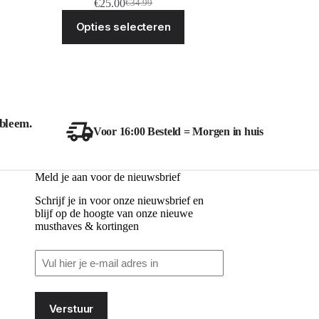
€
25.00
€
34.99
Oorspronkelijke
Huidige
Dit
prijs
prijs
Opties selecteren
ct
product
was:
is:
heeft
€34.99.
€25.00.
ere
meerdere
ies.
variaties.
Deze
optie
kan
zen
gekozen
bleem.
en
worden
Voor 16:00 Besteld = Morgen in huis
op
de
ctpagina
productpagina
Meld je aan voor de nieuwsbrief
Schrijf je in voor onze nieuwsbrief en
blijf op de hoogte van onze nieuwe
musthaves & kortingen
Email
(Vereist)