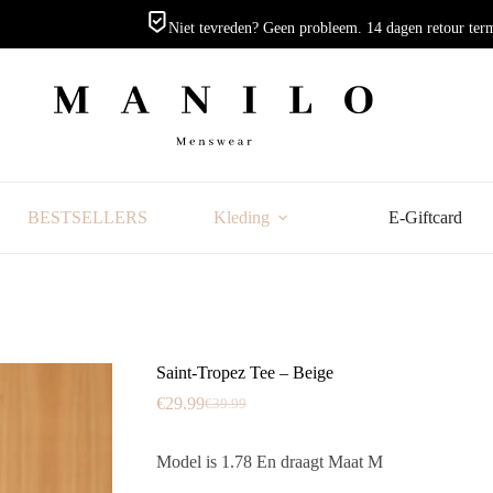
Niet tevreden? Geen probleem. 14 dagen retour ter
BESTSELLERS
Kleding
E-Giftcard
Saint-Tropez Tee – Beige
€
29.99
€
39.99
Oorspronkelijke
Huidige
prijs
prijs
was:
is:
Model is 1.78 En draagt Maat M
€39.99.
€29.99.