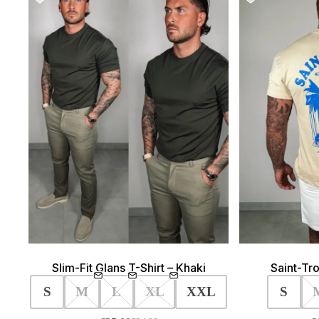
Slim-Fit Glans T-Shirt – Khaki
Saint-Tro
S
M
L
XL
XXL
S