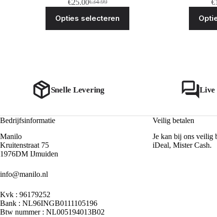
€
25.00
€
€
34.99
Oorspronkelijke
Huidige
Dit
prijs
prijs
Opties selecteren
Opti
product
was:
is:
heeft
€34.99.
€25.00.
meerdere
variaties.
Deze
optie
kan
gekozen
worden
Snelle Levering
Live
op
de
productpagina
Bedrijfsinformatie
Veilig betalen
Manilo
Je kan bij ons veilig 
Kruitenstraat 75
iDeal, Mister Cash.
1976DM IJmuiden
info@manilo.nl
Kvk : 96179252
Bank : NL96INGB0111105196
Btw nummer : NL005194013B02