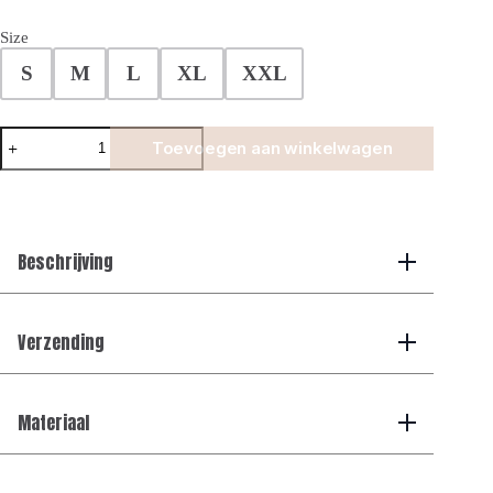
Size
S
M
L
XL
XXL
Premium
Toevoegen aan winkelwagen
Tech
Short
-
Choco
aantal
Beschrijving
Verzending
Materiaal