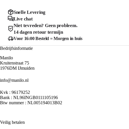
optie
optie
kan
kan
Snelle Levering
gekozen
gekozen
Live chat
worden
worden
Niet tevreden? Geen probleem.
op
op
de
de
14 dagen retour termijn
product
productpagina
Voor 16:00 Besteld = Morgen in huis
Bedrijfsinformatie
Manilo
Kruitenstraat 75
1976DM IJmuiden
info@manilo.nl
Kvk : 96179252
Bank : NL96INGB0111105196
Btw nummer : NL005194013B02
Veilig betalen