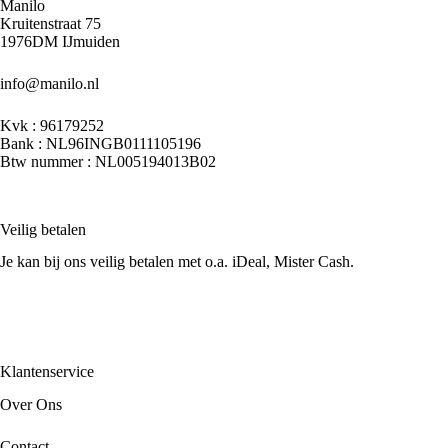
Manilo
Kruitenstraat 75
1976DM IJmuiden
info@manilo.nl
Kvk : 96179252
Bank : NL96INGB0111105196
Btw nummer : NL005194013B02
Veilig betalen
Je kan bij ons veilig betalen met o.a. iDeal, Mister Cash.
Klantenservice
Over Ons
Contact