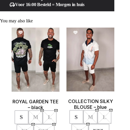
Voor 16:00 Besteld = Morgen in huis
You may also like
SALE!
SALE!
COLLECTION SILKY
ROYAL GARDEN TEE
BLOUSE – blue
– black
S
M
L
S
M
L