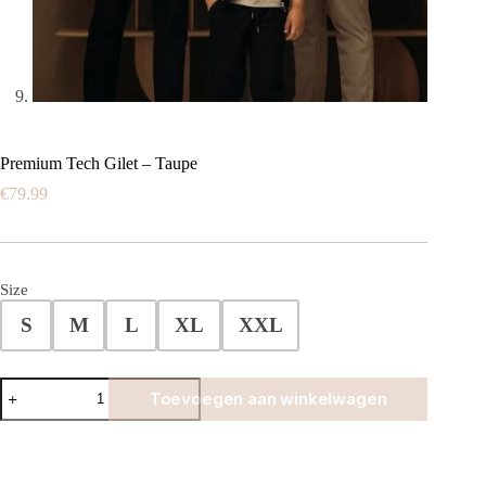
Premium Tech Gilet – Taupe
€
79.99
Size
S
M
L
XL
XXL
Premium
Toevoegen aan winkelwagen
Tech
Gilet
-
Taupe
aantal