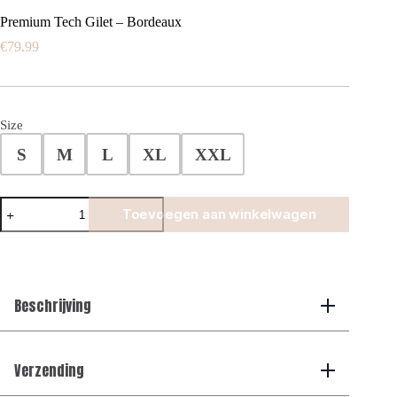
Premium Tech Gilet – Bordeaux
€
79.99
Size
S
M
L
XL
XXL
Premium
Toevoegen aan winkelwagen
Tech
Gilet
-
Bordeaux
aantal
Beschrijving
Verzending