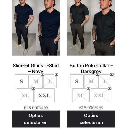
Slim-Fit Glans T-Shirt
Button Polo Collar –
– Navy
Darkgrey
S
M
L
S
M
L
XL
XXL
XL
XXL
€
25.00
€
15.00
€
34.99
€
29.99
Oorspronkelijke
Huidige
Oorspronkelijke
Huidige
Dit
Dit
Opties
Opties
prijs
prijs
prijs
prijs
product
product
was:
is:
was:
is:
selecteren
selecteren
heeft
heeft
€34.99.
€25.00.
€29.99.
€15.00.
meerdere
meerder