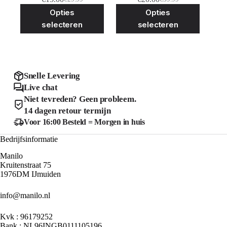
Oorspronkelijke
Huidige
Oorspronkelijke
Huidige
Dit
Dit
Opties
Opties
prijs
prijs
prijs
prijs
product
product
was:
is:
was:
is:
selecteren
selecteren
heeft
heeft
€29.99.
€15.00.
€39.99.
€20.00.
meerdere
meerder
variaties.
variaties
Deze
Deze
optie
optie
kan
kan
Snelle Levering
gekozen
gekozen
Live chat
worden
worden
Niet tevreden? Geen probleem.
op
op
de
de
14 dagen retour termijn
productpagina
product
Voor 16:00 Besteld = Morgen in huis
Bedrijfsinformatie
Manilo
Kruitenstraat 75
1976DM IJmuiden
info@manilo.nl
Kvk : 96179252
Bank : NL96INGB0111105196