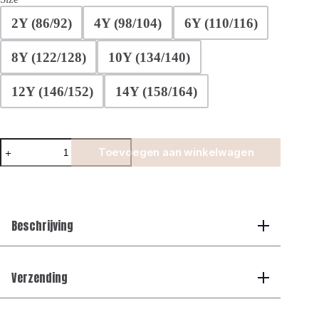
2Y (86/92)
4Y (98/104)
6Y (110/116)
8Y (122/128)
10Y (134/140)
12Y (146/152)
14Y (158/164)
Manilo
Toevoegen aan winkelwagen
Kids
-
Summer
Gilet
Tech
Set
Beschrijving
–
Choco
aantal
Verzending