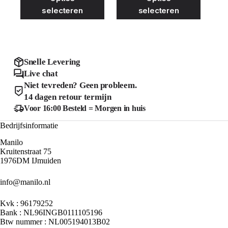
product
product
was:
is:
was:
is:
selecteren
selecteren
heeft
heeft
€39.99.
€20.00.
€54.99.
€25.00.
meerdere
meerder
variaties.
variaties
Deze
Deze
optie
optie
kan
kan
Snelle Levering
gekozen
gekozen
Live chat
worden
worden
Niet tevreden? Geen probleem.
op
op
de
de
14 dagen retour termijn
productpagina
product
Voor 16:00 Besteld = Morgen in huis
Bedrijfsinformatie
Manilo
Kruitenstraat 75
1976DM IJmuiden
info@manilo.nl
Kvk : 96179252
Bank : NL96INGB0111105196
Btw nummer : NL005194013B02