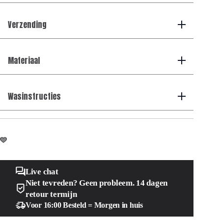
Green
aantal
Verzending
Materiaal
Wasinstructies
Live chat
Niet tevreden? Geen probleem. 14 dagen
retour termijn
Voor 16:00 Besteld = Morgen in huis