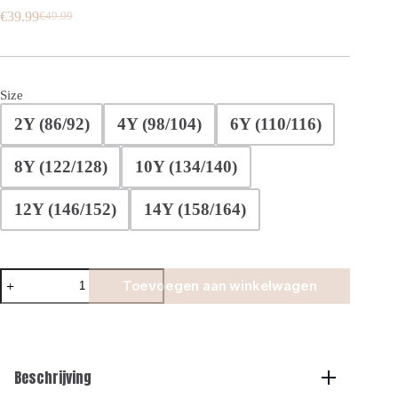
€
39.99
€
49.99
Oorspronkelijke
Huidige
prijs
prijs
was:
is:
€49.99.
€39.99.
Size
2Y (86/92)
4Y (98/104)
6Y (110/116)
8Y (122/128)
10Y (134/140)
12Y (146/152)
14Y (158/164)
Manilo
Toevoegen aan winkelwagen
Kids
-
Smart
Glans
Swim
Shorts
Beschrijving
-
Light