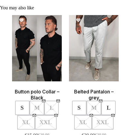
You may also like
SALE!
SALE!
Button polo Collar –
Belted Pantalon –
Black
grey
S
M
L
S
M
L
XL
XXL
XL
XXL