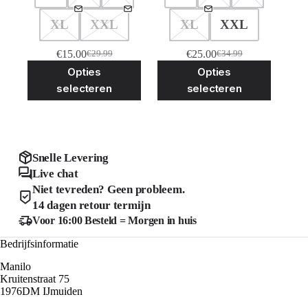
XL
XXL
XL
XXL
€
15.00
€
25.00
€
29.99
€
34.99
Oorspronkelijke
Huidige
Oorspronkelijke
Huidige
Dit
Dit
Opties
Opties
prijs
prijs
prijs
prijs
product
product
was:
is:
was:
is:
selecteren
selecteren
heeft
heeft
€29.99.
€15.00.
€34.99.
€25.00.
meerdere
meerder
variaties.
variaties
Deze
Deze
optie
optie
kan
kan
Snelle Levering
gekozen
gekozen
Live chat
worden
worden
Niet tevreden? Geen probleem.
op
op
de
de
14 dagen retour termijn
productpagina
product
Voor 16:00 Besteld = Morgen in huis
Bedrijfsinformatie
Manilo
Kruitenstraat 75
1976DM IJmuiden