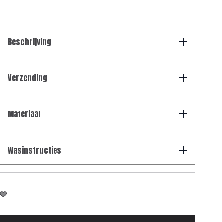
-
Smart
Glans
Swim
Shorts
Beschrijving
-
Khaki
aantal
Verzending
Materiaal
Wasinstructies