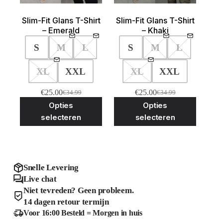
Slim-Fit Glans T-Shirt
Slim-Fit Glans T-Shirt
– Emerald
– Khaki
S
M
L
S
M
L
XL
XXL
XL
XXL
€
25.00
€
25.00
€
34.99
€
34.99
Oorspronkelijke
Huidige
Oorspronkelijke
Huidige
Dit
Dit
Opties
Opties
prijs
prijs
prijs
prijs
product
product
was:
is:
was:
is:
selecteren
selecteren
heeft
heeft
€34.99.
€25.00.
€34.99.
€25.00.
meerdere
meerder
variaties.
variaties
Deze
Deze
optie
optie
kan
kan
Snelle Levering
gekozen
gekozen
Live chat
worden
worden
Niet tevreden? Geen probleem.
op
op
de
de
14 dagen retour termijn
productpagina
product
Voor 16:00 Besteld = Morgen in huis