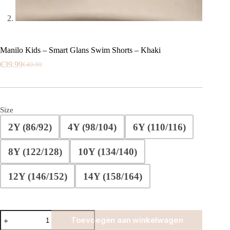
Manilo Kids – Smart Glans Swim Shorts – Khaki
€
39.99
€
49.99
Oorspronkelijke
Huidige
prijs
prijs
was:
is:
€49.99.
€39.99.
Size
2Y (86/92)
4Y (98/104)
6Y (110/116)
8Y (122/128)
10Y (134/140)
12Y (146/152)
14Y (158/164)
Manilo
Toevoegen aan winkelwagen
Kids