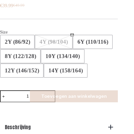
€
39.99
€
49.99
Oorspronkelijke
Huidige
prijs
prijs
was:
is:
€49.99.
€39.99.
Size
2Y (86/92)
4Y (98/104)
6Y (110/116)
8Y (122/128)
10Y (134/140)
12Y (146/152)
14Y (158/164)
Manilo
Toevoegen aan winkelwagen
Kids
-
Smart
Glans
Swim
Shorts
Beschrijving
-
Beige