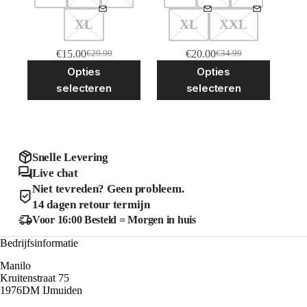
XL
XL
XXL
€
15.00
€
20.00
€
29.99
€
34.99
Oorspronkelijke
Huidige
Oorspronkelijke
Huidige
Dit
Dit
Opties
Opties
prijs
prijs
prijs
prijs
product
product
was:
is:
was:
is:
selecteren
selecteren
heeft
heeft
€29.99.
€15.00.
€34.99.
€20.00.
meerdere
meerder
variaties.
variaties
Deze
Deze
optie
optie
kan
kan
Snelle Levering
gekozen
gekozen
Live chat
worden
worden
Niet tevreden? Geen probleem.
op
op
de
de
14 dagen retour termijn
productpagina
product
Voor 16:00 Besteld = Morgen in huis
Bedrijfsinformatie
Manilo
Kruitenstraat 75
1976DM IJmuiden