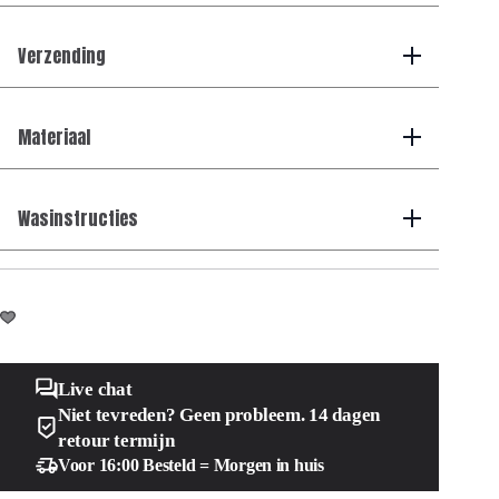
aantal
Verzending
Materiaal
Wasinstructies
Live chat
Niet tevreden? Geen probleem. 14 dagen
retour termijn
Voor 16:00 Besteld = Morgen in huis