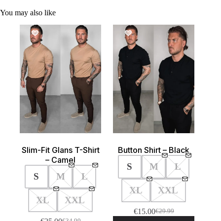
You may also like
SALE!
SALE!
Slim-Fit Glans T-Shirt
Button Shirt – Black
– Camel
S
M
L
S
M
L
XL
XXL
XL
XXL
€
15.00
€
29.99
Oorspronkelijke
Huidige
Dit