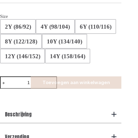
Size
2Y (86/92)
4Y (98/104)
6Y (110/116)
8Y (122/128)
10Y (134/140)
12Y (146/152)
14Y (158/164)
Manilo
Toevoegen aan winkelwagen
Kids
-
Premium
Tech
Short
–
Beschrijving
Black
aantal
Verzending