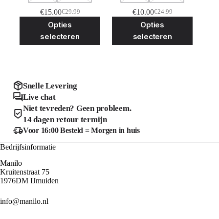
€
15.00
€
10.00
€
29.99
€
24.99
Oorspronkelijke
Huidige
Oorspronkelijke
Huidige
Dit
Dit
Opties
Opties
prijs
prijs
prijs
prijs
product
product
was:
is:
was:
is:
selecteren
selecteren
heeft
heeft
€29.99.
€15.00.
€24.99.
€10.00.
meerdere
meerder
variaties.
variaties
Deze
Deze
optie
optie
kan
kan
Snelle Levering
gekozen
gekozen
Live chat
worden
worden
Niet tevreden? Geen probleem.
op
op
de
de
14 dagen retour termijn
productpagina
product
Voor 16:00 Besteld = Morgen in huis
Bedrijfsinformatie
Manilo
Kruitenstraat 75
1976DM IJmuiden
info@manilo.nl