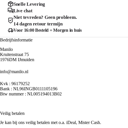
kan
kan
Snelle Levering
gekozen
gekozen
Live chat
worden
worden
Niet tevreden? Geen probleem.
op
op
de
de
14 dagen retour termijn
productpagina
product
Voor 16:00 Besteld = Morgen in huis
Bedrijfsinformatie
Manilo
Kruitenstraat 75
1976DM IJmuiden
info@manilo.nl
Kvk : 96179252
Bank : NL96INGB0111105196
Btw nummer : NL005194013B02
Veilig betalen
Je kan bij ons veilig betalen met o.a. iDeal, Mister Cash.