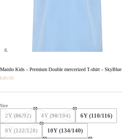
Manilo Kids – Premium Double mercerized T-shirt – SkyBlue
€
49.99
Size
2Y (86/92)
4Y (98/104)
6Y (110/116)
8Y (122/128)
10Y (134/140)