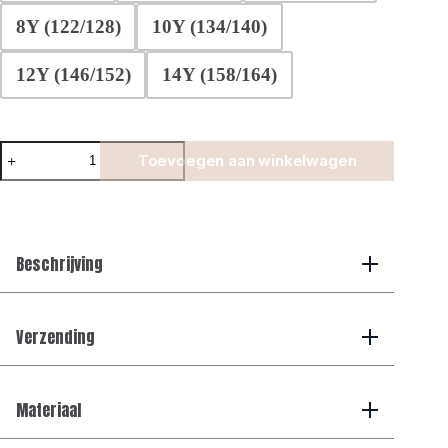
8Y (122/128)
10Y (134/140)
12Y (146/152)
14Y (158/164)
Manilo
Toevoegen aan winkelwagen
Kids
-
Premium
Double
mercerized
T-
Beschrijving
shirt
-
Black
aantal
Verzending
Materiaal