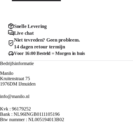
variaties
meerdere
Deze
variaties.
optie
Deze
kan
optie
gekozen
kan
Snelle Levering
worden
gekozen
Live chat
op
worden
de
Niet tevreden? Geen probleem.
op
product
de
14 dagen retour termijn
productpagina
Voor 16:00 Besteld = Morgen in huis
Bedrijfsinformatie
Manilo
Kruitenstraat 75
1976DM IJmuiden
info@manilo.nl
Kvk : 96179252
Bank : NL96INGB0111105196
Btw nummer : NL005194013B02