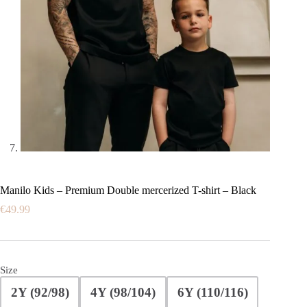
Manilo Kids – Premium Double mercerized T-shirt – Black
€
49.99
Size
2Y (92/98)
4Y (98/104)
6Y (110/116)