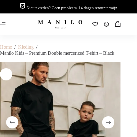
Ga
naar
Manilo Kids – Premium Double mercerized T-shirt – Black
Niet tevreden? Geen probleem. 14 dagen retour termijn
Opties selecteren
Dit
de
€
49.99
product
inhoud
heeft
Winkelwag
meerder
variaties
Deze
optie
Home
/
Kleding
/
kan
Manilo Kids – Premium Double mercerized T-shirt – Black
gekozen
worden
op
de
productp