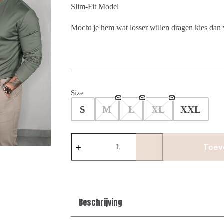
Slim-Fit Model
Mocht je hem wat losser willen dragen kies dan 
Size
S
M
L
XL
XXL
Longsleeve
Glans
Toev
Shirt
-
Khaki
aantal
Beschrijving