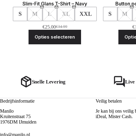
Slim-Fit Glans T-Shirt – Navy
Button po
S
M
L
XL
XXL
S
M
€
25.00
€
€
34.99
Oorspronkelijke
Huidige
Dit
prijs
prijs
Opties selecteren
Opti
product
was:
is:
heeft
€34.99.
€25.00.
meerdere
variaties.
Deze
optie
kan
gekozen
worden
Snelle Levering
Live
op
de
productpagina
Bedrijfsinformatie
Veilig betalen
Manilo
Je kan bij ons veilig 
Kruitenstraat 75
iDeal, Mister Cash.
1976DM IJmuiden
info@manilo.nl