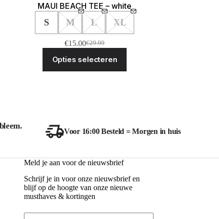
MAUI BEACH TEE – white
S
M
L
XL
€
15.00
€
29.99
Oorspronkelijke
Huidige
Dit
prijs
prijs
Opties selecteren
ct
product
was:
is:
heeft
€29.99.
€15.00.
ere
meerdere
ies.
variaties.
Deze
optie
kan
zen
gekozen
bleem.
en
worden
Voor 16:00 Besteld = Morgen in huis
op
de
ctpagina
productpagina
Meld je aan voor de nieuwsbrief
Schrijf je in voor onze nieuwsbrief en
blijf op de hoogte van onze nieuwe
musthaves & kortingen
Email