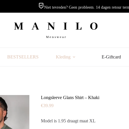
Niet tevreden? Geen probleem. 14 dagen retour ter
BESTSELLERS
Kleding
E-Giftcard
Longsleeve Glans Shirt – Khaki
€
39.99
Model is 1.95 draagt maat XL