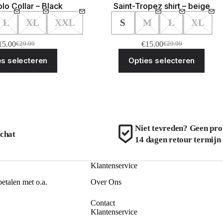
lo Collar – Black
Saint-Tropez shirt – beige
L
XL
XXL
S
M
L
XL
15.00
€
15.00
€
29.99
€
29.99
Oorspronkelijke
Huidige
Oorspronkelijke
Huidige
Dit
Dit
prijs
prijs
prijs
prijs
es selecteren
Opties selecteren
product
produ
was:
is:
was:
is:
heeft
heeft
€29.99.
€15.00.
€29.99.
€15.00.
meerdere
meerd
variaties.
variat
Deze
Deze
optie
optie
kan
kan
gekozen
geko
Niet tevreden? Geen pro
worden
word
 chat
14 dagen retour termijn
op
op
de
de
productpagina
produ
Klantenservice
betalen met o.a.
Over Ons
Contact
Klantenservice