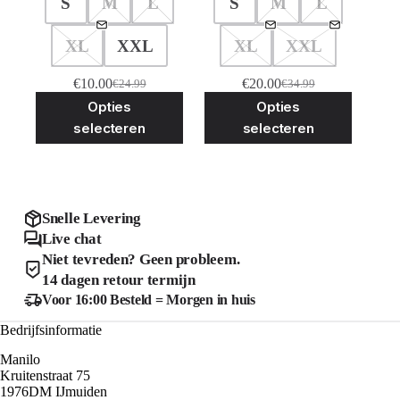
S
M
L
S
M
L
XL
XXL
XL
XXL
€
10.00
€
20.00
€
24.99
€
34.99
Oorspronkelijke
Huidige
Oorspronkelijke
Huidige
Dit
Dit
Opties
Opties
prijs
prijs
prijs
prijs
product
product
was:
is:
was:
is:
selecteren
selecteren
heeft
heeft
€24.99.
€10.00.
€34.99.
€20.00.
meerdere
meerder
variaties.
variaties
Deze
Deze
optie
optie
kan
kan
Snelle Levering
gekozen
gekozen
Live chat
worden
worden
Niet tevreden? Geen probleem.
op
op
de
de
14 dagen retour termijn
productpagina
product
Voor 16:00 Besteld = Morgen in huis
Bedrijfsinformatie
Manilo
Kruitenstraat 75
1976DM IJmuiden