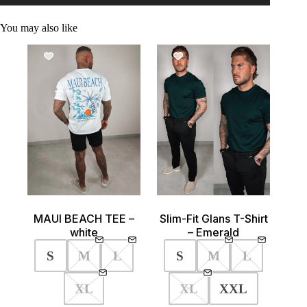
You may also like
SALE!
SALE!
MAUI BEACH TEE –
Slim-Fit Glans T-Shirt
white
– Emerald
S
M
L
S
M
L
XL
XL
XXL