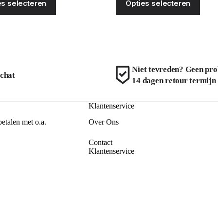
es selecteren
Opties selecteren
product
produ
was:
is:
was:
is:
heeft
heeft
€34.99.
€25.00.
€34.99.
€25.00.
meerdere
meerd
variaties.
variat
Deze
Deze
optie
optie
kan
kan
gekozen
geko
Niet tevreden? Geen pro
worden
word
 chat
14 dagen retour termijn
op
op
de
de
productpagina
produ
Klantenservice
betalen met o.a.
Over Ons
Contact
Klantenservice