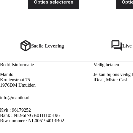
Opties selecteren
Opti
product
was:
is:
heeft
€29.99.
€15.00.
meerdere
variaties.
Deze
optie
kan
gekozen
worden
Snelle Levering
Live
op
de
productpagina
Bedrijfsinformatie
Veilig betalen
Manilo
Je kan bij ons veilig 
Kruitenstraat 75
iDeal, Mister Cash.
1976DM IJmuiden
info@manilo.nl
Kvk : 96179252
Bank : NL96INGB0111105196
Btw nummer : NL005194013B02