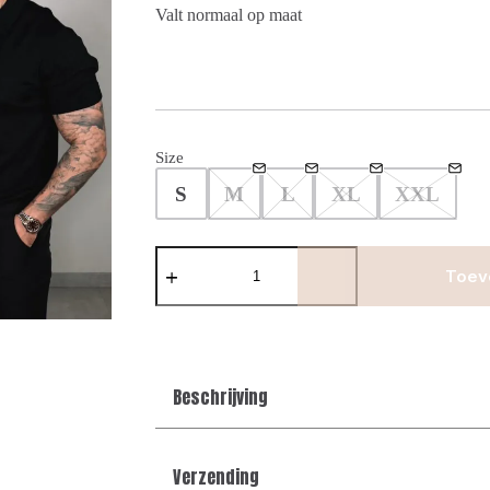
Valt normaal op maat
Size
S
M
L
XL
XXL
Button
polo
Toev
Collar
-
Black
aantal
Beschrijving
Verzending