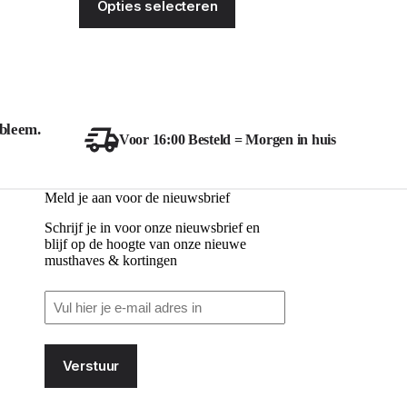
Opties selecteren
ct
product
was:
is:
heeft
€34.99.
€25.00.
ere
meerdere
ies.
variaties.
Deze
optie
kan
zen
gekozen
bleem.
en
worden
Voor 16:00 Besteld = Morgen in huis
op
de
ctpagina
productpagina
Meld je aan voor de nieuwsbrief
Schrijf je in voor onze nieuwsbrief en
blijf op de hoogte van onze nieuwe
musthaves & kortingen
Email
(Vereist)