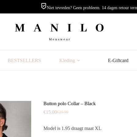
Niet tevreden? Geen probleem. 14 dagen retour ter
BESTSELLERS
Kleding
E-Giftcard
Button polo Collar – Black
€
15.00
€
29.99
Oorspronkelijke
Huidige
prijs
prijs
was:
is:
Model is 1.95 draagt maat XL
€29.99.
€15.00.