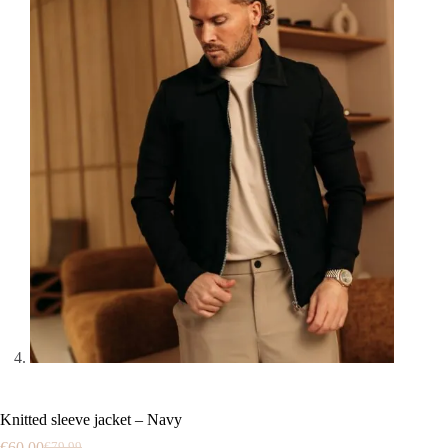
Knitted sleeve jacket – Navy
€
60.00
€
79.99