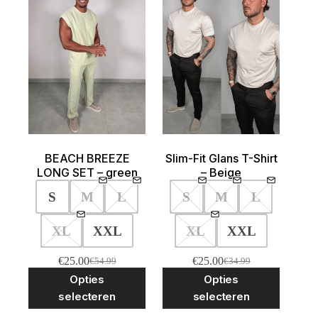
BEACH BREEZE
Slim-Fit Glans T-Shirt
LONG SET – green
– Beige
S
M
L
S
M
L
XL
XXL
XL
XXL
€
25.00
€
25.00
€
54.99
€
34.99
Oorspronkelijke
Huidige
Oorspronkelijke
Huidige
Dit
Dit
Opties
Opties
prijs
prijs
prijs
prijs
product
product
was:
is:
was:
is:
selecteren
selecteren
heeft
heeft
€54.99.
€25.00.
€34.99.
€25.00.
meerdere
meerder