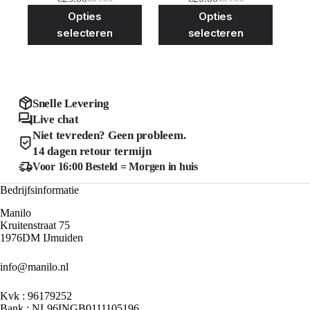
Oorspronkelijke
Huidige
Oorspronkelijke
Huidige
Dit
Dit
Opties
Opties
prijs
prijs
prijs
prijs
product
product
was:
is:
was:
is:
selecteren
selecteren
heeft
heeft
€34.99.
€25.00.
€34.99.
€20.00.
meerdere
meerder
variaties.
variaties
Deze
Deze
optie
optie
kan
kan
Snelle Levering
gekozen
gekozen
Live chat
worden
worden
Niet tevreden? Geen probleem.
op
op
de
de
14 dagen retour termijn
productpagina
product
Voor 16:00 Besteld = Morgen in huis
Bedrijfsinformatie
Manilo
Kruitenstraat 75
1976DM IJmuiden
info@manilo.nl
Kvk : 96179252
Bank : NL96INGB0111105196