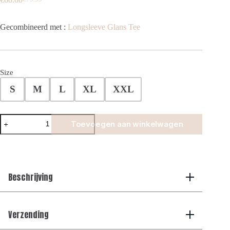
Oorspronkelijke
Huidige
prijs
prijs
was:
is:
Gecombineerd met :
Longsleeve Glans Tee
€79.99.
€60.00.
Size
S
M
L
XL
XXL
Knitted
Toevoegen aan winkelwagen
sleeve
jacket
-
Navy
aantal
Beschrijving
Verzending