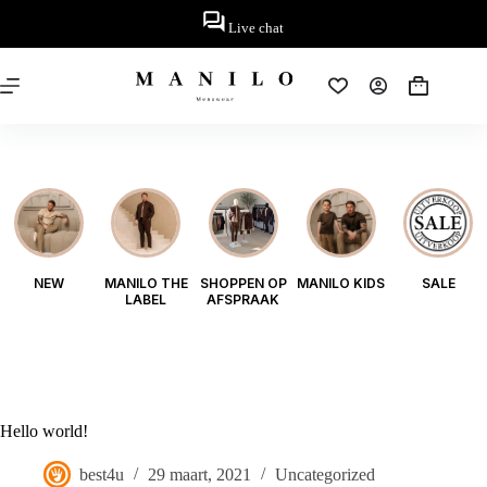
Ga
naar
Live chat
de
inhoud
Winkelwag
NEW
MANILO THE
SHOPPEN OP
MANILO KIDS
SALE
LABEL
AFSPRAAK
Hello world!
best4u
29 maart, 2021
Uncategorized