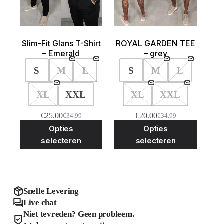
Slim-Fit Glans T-Shirt
ROYAL GARDEN TEE
– Emerald
– grey
S
M
L
S
M
L
XL
XXL
XL
XXL
€
25.00
€
20.00
€
34.99
€
34.99
Oorspronkelijke
Huidige
Oorspronkelijke
Huidige
Dit
Dit
Opties
Opties
prijs
prijs
prijs
prijs
product
product
was:
is:
was:
is:
selecteren
selecteren
heeft
heeft
€34.99.
€25.00.
€34.99.
€20.00.
meerdere
meerder
variaties.
variaties
Deze
Deze
optie
optie
kan
kan
Snelle Levering
gekozen
gekozen
Live chat
worden
worden
Niet tevreden? Geen probleem.
op
op
de
de