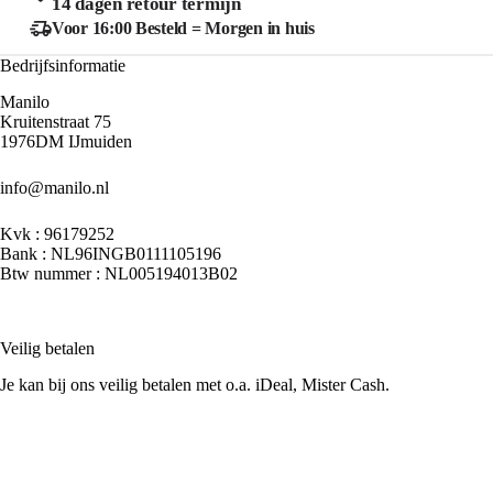
14 dagen retour termijn
productpagina
product
Voor 16:00 Besteld = Morgen in huis
Bedrijfsinformatie
Manilo
Kruitenstraat 75
1976DM IJmuiden
info@manilo.nl
Kvk : 96179252
Bank : NL96INGB0111105196
Btw nummer : NL005194013B02
Veilig betalen
Je kan bij ons veilig betalen met o.a. iDeal, Mister Cash.