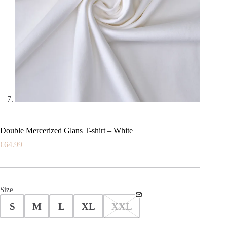
Double Mercerized Glans T-shirt – White
€
64.99
Size
S
M
L
XL
XXL