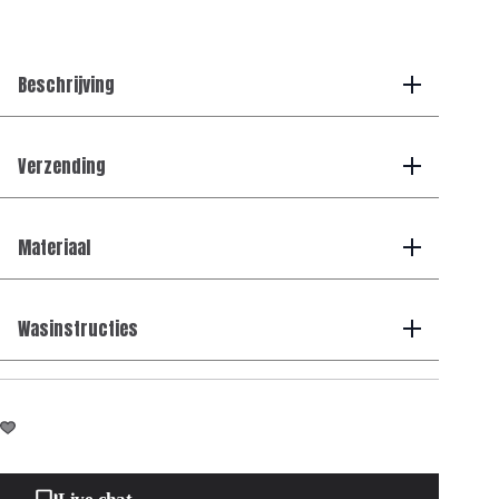
T-
shirt
-
Petrol
Beschrijving
aantal
Verzending
Materiaal
Wasinstructies