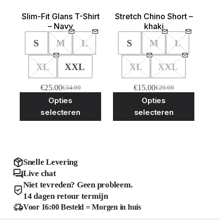
Slim-Fit Glans T-Shirt
Stretch Chino Short –
– Navy
khaki
S
M
L
S
M
L
XL
XXL
XL
XXL
€
25.00
€
15.00
€
34.99
€
29.99
Oorspronkelijke
Huidige
Oorspronkelijke
Huidige
Dit
Dit
Opties
Opties
prijs
prijs
prijs
prijs
product
product
was:
is:
was:
is:
selecteren
selecteren
heeft
heeft
€34.99.
€25.00.
€29.99.
€15.00.
meerdere
meerder
variaties.
variaties
Deze
Deze
optie
optie
kan
kan
Snelle Levering
gekozen
gekozen
Live chat
worden
worden
Niet tevreden? Geen probleem.
op
op
de
de
14 dagen retour termijn
productpagina
product
Voor 16:00 Besteld = Morgen in huis