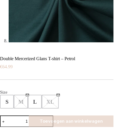
Double Mercerized Glans T-shirt – Petrol
€
64.99
Size
S
M
L
XL
Double
Toevoegen aan winkelwagen
Mercerized
Glans