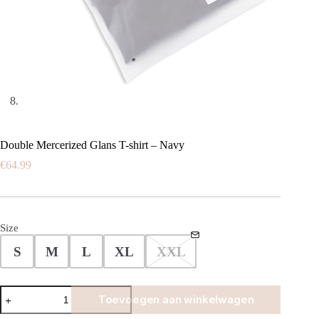
Double Mercerized Glans T-shirt – Navy
€
64.99
Size
S
M
L
XL
XXL
Double
Toevoegen aan winkelwagen
Mercerized
Glans