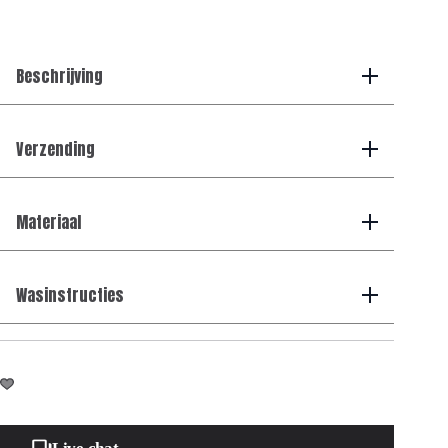
T-
shirt
-
Navy
Beschrijving
aantal
Verzending
Materiaal
Wasinstructies