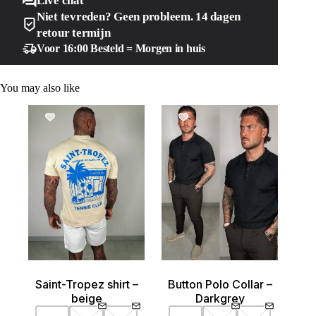
Live chat
Niet tevreden? Geen probleem. 14 dagen
retour termijn
Voor 16:00 Besteld = Morgen in huis
You may also like
SALE!
SALE!
Saint-Tropez shirt –
Button Polo Collar –
beige
Darkgrey