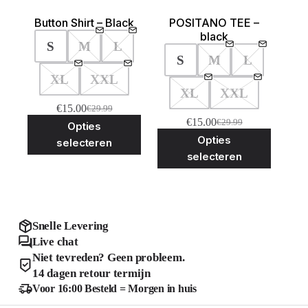
Button Shirt – Black
POSITANO TEE –
black
S
M
L
S
M
L
XL
XXL
XL
XXL
€
15.00
€
29.99
Oorspronkelijke
Huidige
Dit
€
15.00
€
29.99
Opties
prijs
prijs
Oorspronkelijke
Huidige
product
Dit
was:
is:
Opties
prijs
prijs
selecteren
heeft
product
€29.99.
€15.00.
was:
is:
selecteren
meerdere
heeft
€29.99.
€15.00.
variaties.
meerder
Deze
variaties
optie
Deze
kan
optie
gekozen
kan
Snelle Levering
worden
gekozen
Live chat
op
worden
de
Niet tevreden? Geen probleem.
op
productpagina
de
14 dagen retour termijn
product
Voor 16:00 Besteld = Morgen in huis