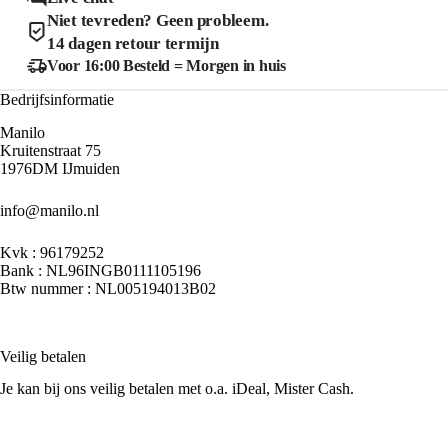
worden
de
Niet tevreden? Geen probleem.
op
productpagina
de
14 dagen retour termijn
product
Voor 16:00 Besteld = Morgen in huis
Bedrijfsinformatie
Manilo
Kruitenstraat 75
1976DM IJmuiden
info@manilo.nl
Kvk : 96179252
Bank : NL96INGB0111105196
Btw nummer : NL005194013B02
Veilig betalen
Je kan bij ons veilig betalen met o.a. iDeal, Mister Cash.