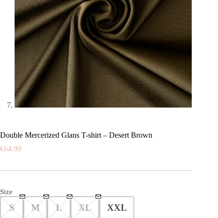
Double Mercerized Glans T-shirt – Desert Brown
€
64.99
Size
S
M
L
XL
XXL