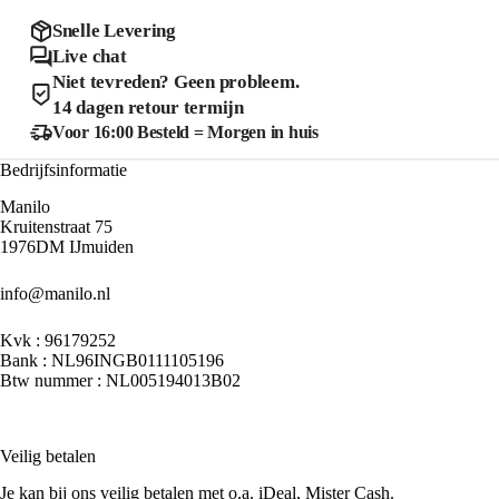
optie
optie
kan
kan
Snelle Levering
gekozen
gekozen
Live chat
worden
worden
Niet tevreden? Geen probleem.
op
op
de
de
14 dagen retour termijn
productpagina
product
Voor 16:00 Besteld = Morgen in huis
Bedrijfsinformatie
Manilo
Kruitenstraat 75
1976DM IJmuiden
info@manilo.nl
Kvk : 96179252
Bank : NL96INGB0111105196
Btw nummer : NL005194013B02
Veilig betalen
Je kan bij ons veilig betalen met o.a. iDeal, Mister Cash.