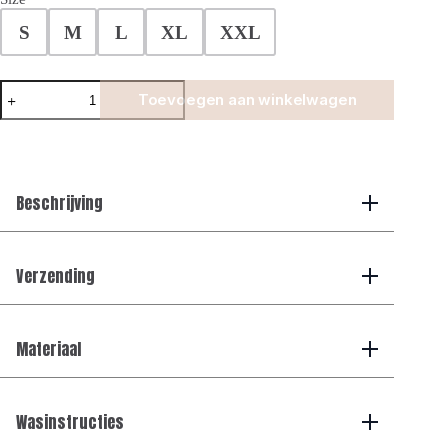
S
M
L
XL
XXL
Double
Toevoegen aan winkelwagen
Mercerized
Glans
T-
shirt
-
Burnt
Beschrijving
Orange
aantal
Verzending
Materiaal
Wasinstructies