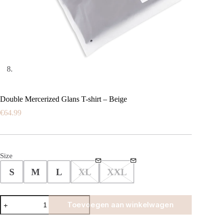
Double Mercerized Glans T-shirt – Beige
€
64.99
Size
S
M
L
XL
XXL
Double
Toevoegen aan winkelwagen
Mercerized
Glans