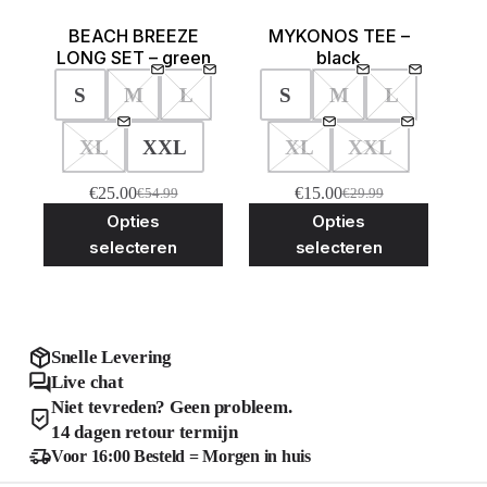
BEACH BREEZE
MYKONOS TEE –
LONG SET – green
black
S
M
L
S
M
L
XL
XXL
XL
XXL
€
25.00
€
15.00
€
54.99
€
29.99
Oorspronkelijke
Huidige
Oorspronkelijke
Huidige
Dit
Dit
Opties
Opties
prijs
prijs
prijs
prijs
product
product
was:
is:
was:
is:
selecteren
selecteren
heeft
heeft
€54.99.
€25.00.
€29.99.
€15.00.
meerdere
meerder
variaties.
variaties
Deze
Deze
optie
optie
kan
kan
Snelle Levering
gekozen
gekozen
Live chat
worden
worden
Niet tevreden? Geen probleem.
op
op
de
de
14 dagen retour termijn
productpagina
product
Voor 16:00 Besteld = Morgen in huis