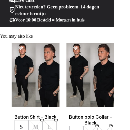
Live chat
Niet tevreden? Geen probleem. 14 dagen
retour termijn
Voor 16:00 Besteld = Morgen in huis
You may also like
SALE!
SALE!
Button Shirt – Black
Button polo Collar –
Black
S
M
L