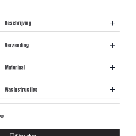
T-
shirt
-
Beige
Beschrijving
aantal
Verzending
Materiaal
Wasinstructies