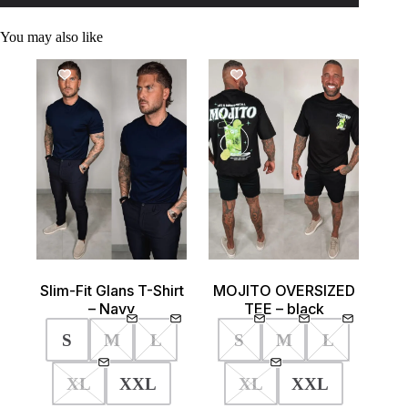
You may also like
SALE!
SALE!
Slim-Fit Glans T-Shirt
MOJITO OVERSIZED
– Navy
TEE – black
S
M
L
S
M
L
XL
XXL
XL
XXL