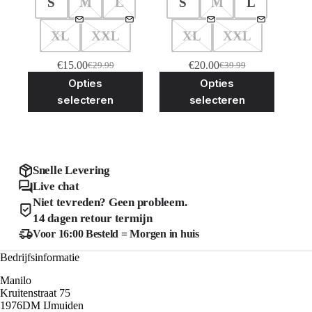
S
M
L
S
M
L
XL
XXL
XL
XXL
€
15.00
€
20.00
€
29.99
€
39.99
Oorspronkelijke
Huidige
Oorspronkelijke
Huidige
Dit
Dit
Opties
Opties
prijs
prijs
prijs
prijs
product
product
was:
is:
was:
is:
selecteren
selecteren
heeft
heeft
€29.99.
€15.00.
€39.99.
€20.00.
meerdere
meerder
variaties.
variaties
Deze
Deze
optie
optie
kan
kan
Snelle Levering
gekozen
gekozen
Live chat
worden
worden
Niet tevreden? Geen probleem.
op
op
de
de
14 dagen retour termijn
productpagina
product
Voor 16:00 Besteld = Morgen in huis
Bedrijfsinformatie
Manilo
Kruitenstraat 75
1976DM IJmuiden