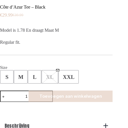
Côte d’Azur Tee – Black
€
29.99
€
39.99
Oorspronkelijke
Huidige
prijs
prijs
was:
is:
Model is 1.78 En draagt Maat M
€39.99.
€29.99.
Regular fit.
Size
S
M
L
XL
XXL
Côte
Toevoegen aan winkelwagen
d'Azur
Tee
-
Black
aantal
Beschrijving