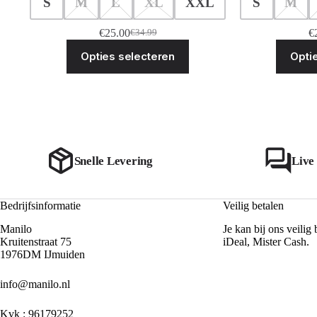
S
M
L
XL
XXL
S
M
€
25.00
€
€
34.99
Oorspronkelijke
Huidige
Dit
prijs
prijs
Opties selecteren
Opti
product
was:
is:
heeft
€34.99.
€25.00.
meerdere
variaties.
Deze
optie
kan
gekozen
worden
Snelle Levering
Live
op
de
productpagina
Bedrijfsinformatie
Veilig betalen
Manilo
Je kan bij ons veilig 
Kruitenstraat 75
iDeal, Mister Cash.
1976DM IJmuiden
info@manilo.nl
Kvk : 96179252