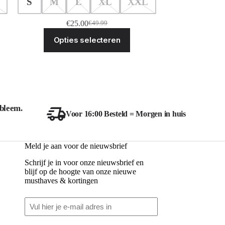
S
M
L
XL
XXL
€
25.00
€
49.99
Oorspronkelijke
Huidige
Dit
prijs
prijs
Opties selecteren
ct
product
was:
is:
heeft
€49.99.
€25.00.
ere
meerdere
ies.
variaties.
Deze
optie
kan
zen
gekozen
bleem.
en
worden
Voor 16:00 Besteld = Morgen in huis
op
de
ctpagina
productpagina
Meld je aan voor de nieuwsbrief
Schrijf je in voor onze nieuwsbrief en
blijf op de hoogte van onze nieuwe
musthaves & kortingen
Email
(Vereist)