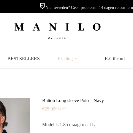
Niet tevreden? Geen probleem. 14 dagen retour ter
BESTSELLERS
Kleding
E-Giftcard
Button Long sleeve Polo – Navy
€
25.00
€
34.99
Oorspronkelijke
Huidige
prijs
prijs
was:
is:
Model is 1.85 draagt maat L
€34.99.
€25.00.