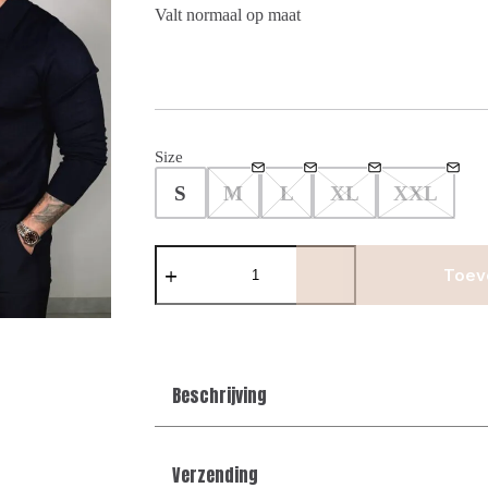
Valt normaal op maat
Size
S
M
L
XL
XXL
Button
Long
Toev
sleeve
Polo
-
Navy
aantal
Beschrijving
Verzending