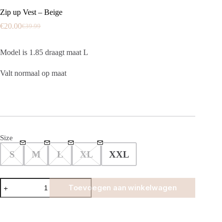
Zip up Vest – Beige
€
20.00
€
39.99
Oorspronkelijke
Huidige
prijs
prijs
was:
is:
Model is 1.85 draagt maat L
€39.99.
€20.00.
Valt normaal op maat
Size
S
M
L
XL
XXL
Zip
Toevoegen aan winkelwagen
up
Vest
-
Beige