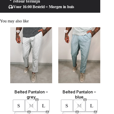
retour termijn
Voor 16:00 Besteld = Morgen in huis
You may also like
SALE!
SALE!
Belted Pantalon –
Belted Pantalon –
grey
blue
S
M
L
S
M
L