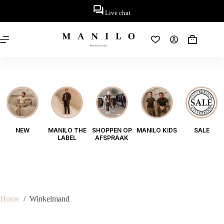
Ga
naar
Live chat
de
inhoud
Winkelwag
NEW
MANILO THE
SHOPPEN OP
MANILO KIDS
SALE
LABEL
AFSPRAAK
Home
/
Winkelmand