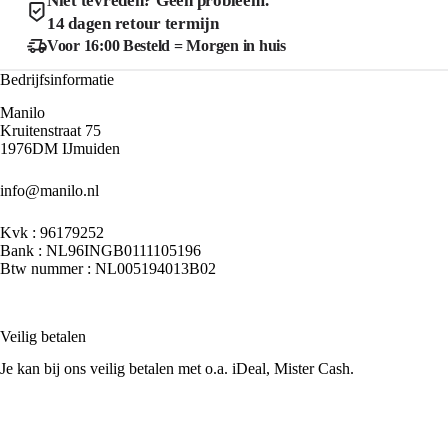
Niet tevreden? Geen probleem.
de
de
14 dagen retour termijn
productpagina
product
Voor 16:00 Besteld = Morgen in huis
Bedrijfsinformatie
Manilo
Kruitenstraat 75
1976DM IJmuiden
info@manilo.nl
Kvk : 96179252
Bank : NL96INGB0111105196
Btw nummer : NL005194013B02
Veilig betalen
Je kan bij ons veilig betalen met o.a. iDeal, Mister Cash.