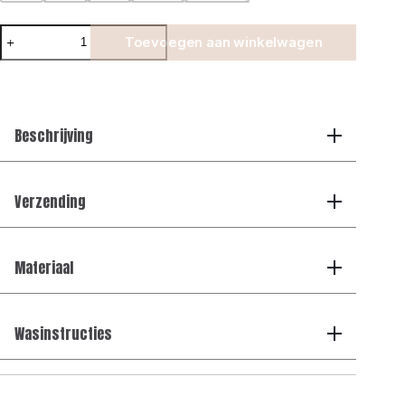
Suede
Toevoegen aan winkelwagen
Reversible
Bodywarmer
-
Choco/Beige
aantal
Beschrijving
Verzending
Materiaal
Wasinstructies